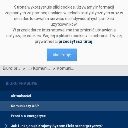
Przejdź do komentarzy
Strona wykorzystuje pliki cookies. Używamy informacji
zapisanych za pomocą cookies w celach statystycznych oraz w
celu dostosowania serwisu do indywidualnych potrzeb
użytkowników.
W przeglądarce internetowej można zmienić ustawienia
dotyczące cookies. Więcej o plikach cookies i o ochronie Twojej
prywatności
przeczytasz tutaj
.
Akceptuję
Biuro prasowe
Komunikaty OSP
Komunikat OSP z dnia 24 lutego 2026 r. w sprawie zatwierdzenia przez Prezesa URE Zmian nr 4/2025 Warunków Dotyczących Bilansowania
>
>
BIURO PRASOWE
Aktualności
Komunikaty OSP
Prosto o energetyce
Jak funkcjonuje Krajowy System Elektroenergetyczny?