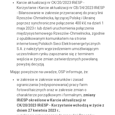
Karcie aktualizacji nr CK/20/2023 IRiESP -
Korzystanie i Karcie aktualizacji nr CB/34/2023 IRiESP
- Bilansowanie w zakresie przywracanej do pracy linii
Rzeszów-Chmielnicka, łączącej Polskę i Ukrainę
poprzez synchroniczne połączenie 400 kV, na dzień 1
maja 2023 r. lub dzień uruchomienia połączenia
międzysystemowego Rzeszów-Chmielnicka, zgodnie
z opublikowanym komunikatem na stronie
internetowej Polskich Sieci Elektroenergetycznych
S.A. z należytym wyprzedzeniem umożliwiającym
uczestnikom rynku zapoznanie się z terminem
wejścia w życie zmian zatwierdzonych powołaną
powyżej decyzją.
Mając powyższe na uwadze, OSP informuje, że:
w zakresie w zakresie warunków i zasad
ograniczania (redysponowania) pracy farm
fotowoltaicznych oraz w zakresie zmian o
charakterze porządkowym i formalnym,
zmiany
IRiESP określone w Karcie aktualizacji nr
CK/20/2023 IRiESP - Korzystanie wchodzą w życie z
dniem 27 kwietnia 2023 r.
;