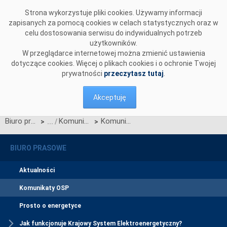
Przejdź do komentarzy
Strona wykorzystuje pliki cookies. Używamy informacji
zapisanych za pomocą cookies w celach statystycznych oraz w
celu dostosowania serwisu do indywidualnych potrzeb
użytkowników.
W przeglądarce internetowej można zmienić ustawienia
dotyczące cookies. Więcej o plikach cookies i o ochronie Twojej
prywatności
przeczytasz tutaj
.
Akceptuję
Biuro prasowe
Komunikaty OSP
Komunikat OSP z dnia 27 kwietnia 2023 r. w sprawie decyzji Prezesa URE dot. zmian IRiESP w zakresie Kart aktualizacji nr CK/20/2023 i nr CB/34/2023
>
>
BIURO PRASOWE
Aktualności
Komunikaty OSP
Prosto o energetyce
Jak funkcjonuje Krajowy System Elektroenergetyczny?