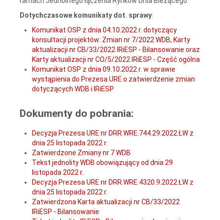
ramach Jednolitego łączenia Rynków Dnia Bieżącego.
Dotychczasowe komunikaty dot. sprawy
:
Komunikat OSP z dnia 04.10.2022 r. dotyczący
konsultacji projektów: Zmian nr 7/2022 WDB, Karty
aktualizacji nr CB/33/2022 IRiESP - Bilansowanie oraz
Karty aktualizacji nr CO/5/2022 IRiESP - Część ogólna
Komunikat OSP z dnia 09.10.2022 r. w sprawie
wystąpienia do Prezesa URE o zatwierdzenie zmian
dotyczących WDB i IRiESP
Dokumenty do pobrania:
Decyzja Prezesa URE nr DRR.WRE.744.29.2022.ŁW z
dnia 25 listopada 2022 r.
Zatwierdzone Zmiany nr 7 WDB
Tekst jednolity WDB obowiązujący od dnia 29
listopada 2022 r.
Decyzja Prezesa URE nr DRR.WRE.4320.9.2022.ŁW z
dnia 25 listopada 2022 r.
Zatwierdzona Karta aktualizacji nr CB/33/2022
IRiESP - Bilansowanie