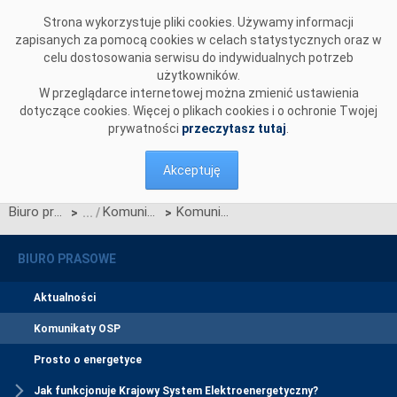
Przejdź do komentarzy
Strona wykorzystuje pliki cookies. Używamy informacji
zapisanych za pomocą cookies w celach statystycznych oraz w
celu dostosowania serwisu do indywidualnych potrzeb
użytkowników.
W przeglądarce internetowej można zmienić ustawienia
dotyczące cookies. Więcej o plikach cookies i o ochronie Twojej
prywatności
przeczytasz tutaj
.
Akceptuję
Biuro prasowe
Komunikaty OSP
Komunikat OSP z dnia 28.11.2022 r. w sprawie zatwierdzenia przez Prezesa URE zmian (LIP 17) dotyczących WDB i IRiESP - Bilansowanie
>
>
BIURO PRASOWE
Aktualności
Komunikaty OSP
Prosto o energetyce
Jak funkcjonuje Krajowy System Elektroenergetyczny?