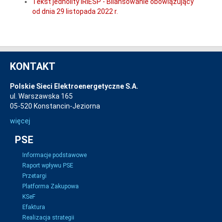
Tekst jednolity IRiESP - Bilansowanie obowiązujący
od dnia 29 listopada 2022 r.
KONTAKT
Polskie Sieci Elektroenergetyczne S.A.
ul. Warszawska 165
05-520 Konstancin-Jeziorna
więcej
PSE
Informacje podstawowe
Raport wpływu PSE
Przetargi
Platforma Zakupowa
KSeF
Efaktura
Realizacja strategii