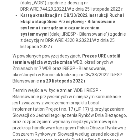
(dalej „WDB”) zgodnie z decyzją nr
DRR.WRE.744.29.2022.ŁW z dnia 25 listopada 2022 r.
Kartę aktualizacji nr CB/33/2022 Instrukcji Ruchu i
Eksploatacji Sieci Przesyłowej - Bilansowanie
systemu i zarządzanie ograniczeniami
systemowymi
(dalej „IRiESP - Bilansowanie”) zgodnie
z decyzją nr DRR.WRE.4320.9.2022.ŁW z dnia 25
listopada 2022 r.
W powołanych powyżej decyzjach,
Prezes URE ustalił
termin wejścia w życie zmian
WDB, określonych w
Zmianach nr 7 WDB oraz IRiESP - Bilansowanie,
określonych w Karcie aktualizacji nr CB/33/2022 IRiESP -
Bilansowanie
na 29 listopada 2022 r
.
Termin wejścia w życie zmian WDB i IRiESP -
Bilansowanie przywołanych w niniejszym komunikacie
jest związany z wdrożeniem projektu Local
Implementation Project no. 17 (LIP 17) tj. przyłączeniem
Słowacji do Jednolitego łączenia Rynków Dnia Bieżącego,
oraz rozpoczęciem wymiany międzysystemowej na
przekroju handlowym łączącym Polski Obszar Rynkowy z
Obszarem Rynkowym Słowacji według zasad alokacji w