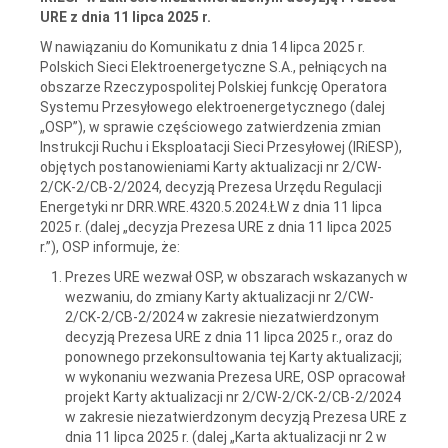
URE z dnia 11 lipca 2025 r.
W nawiązaniu do Komunikatu z dnia 14 lipca 2025 r.
Polskich Sieci Elektroenergetyczne S.A., pełniących na
obszarze Rzeczypospolitej Polskiej funkcję Operatora
Systemu Przesyłowego elektroenergetycznego (dalej
„OSP”), w sprawie częściowego zatwierdzenia zmian
Instrukcji Ruchu i Eksploatacji Sieci Przesyłowej (IRiESP),
objętych postanowieniami Karty aktualizacji nr 2/CW-
2/CK-2/CB-2/2024, decyzją Prezesa Urzędu Regulacji
Energetyki nr DRR.WRE.4320.5.2024.ŁW z dnia 11 lipca
2025 r. (dalej „decyzja Prezesa URE z dnia 11 lipca 2025
r.”), OSP informuje, że:
Prezes URE wezwał OSP, w obszarach wskazanych w
wezwaniu, do zmiany Karty aktualizacji nr 2/CW-
2/CK-2/CB-2/2024 w zakresie niezatwierdzonym
decyzją Prezesa URE z dnia 11 lipca 2025 r., oraz do
ponownego przekonsultowania tej Karty aktualizacji;
w wykonaniu wezwania Prezesa URE, OSP opracował
projekt Karty aktualizacji nr 2/CW-2/CK-2/CB-2/2024
w zakresie niezatwierdzonym decyzją Prezesa URE z
dnia 11 lipca 2025 r. (dalej „Karta aktualizacji nr 2 w