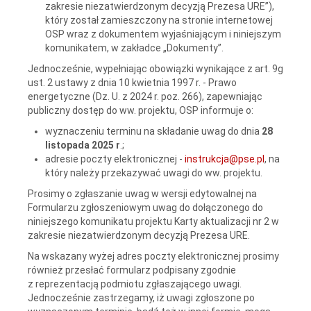
zakresie niezatwierdzonym decyzją Prezesa URE”),
który
został zamieszczony na stronie internetowej
OSP wraz z dokumentem wyjaśniającym i niniejszym
komunikatem,
w zakładce „Dokumenty”.
Jednocześnie, wypełniając obowiązki wynikające z art. 9g
ust. 2 ustawy z dnia 10 kwietnia 1997 r. - Prawo
energetyczne (Dz. U. z 2024 r. poz. 266), zapewniając
publiczny dostęp do ww. projektu, OSP informuje o:
wyznaczeniu terminu na składanie uwag do dnia
28
listopada 2025 r
.;
adresie poczty elektronicznej -
instrukcja@pse.pl
, na
który należy przekazywać uwagi do ww. projektu.
Prosimy o zgłaszanie uwag w wersji edytowalnej na
Formularzu zgłoszeniowym uwag do dołączonego do
niniejszego komunikatu projektu Karty aktualizacji nr 2 w
zakresie niezatwierdzonym decyzją Prezesa URE.
Na wskazany wyżej adres poczty elektronicznej prosimy
również przesłać formularz podpisany zgodnie
z reprezentacją podmiotu zgłaszającego uwagi.
Jednocześnie zastrzegamy, iż uwagi zgłoszone po