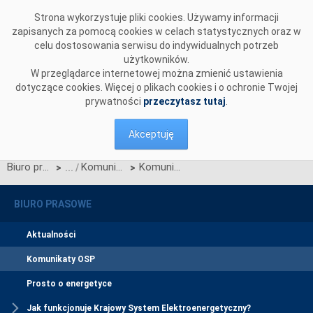
Przejdź do komentarzy
Strona wykorzystuje pliki cookies. Używamy informacji
zapisanych za pomocą cookies w celach statystycznych oraz w
celu dostosowania serwisu do indywidualnych potrzeb
użytkowników.
W przeglądarce internetowej można zmienić ustawienia
dotyczące cookies. Więcej o plikach cookies i o ochronie Twojej
prywatności
przeczytasz tutaj
.
Akceptuję
Biuro prasowe
Komunikaty OSP
Komunikat OSP z dnia 28 października 2025 r. w sprawie konsultacji projektu Karty aktualizacji nr 2/CW-2/CK-2/CB-2/2024 IRiESP (w zakresie niezatwierdzonym decyzją Prezesa URE)
>
>
BIURO PRASOWE
Aktualności
Komunikaty OSP
Prosto o energetyce
Jak funkcjonuje Krajowy System Elektroenergetyczny?