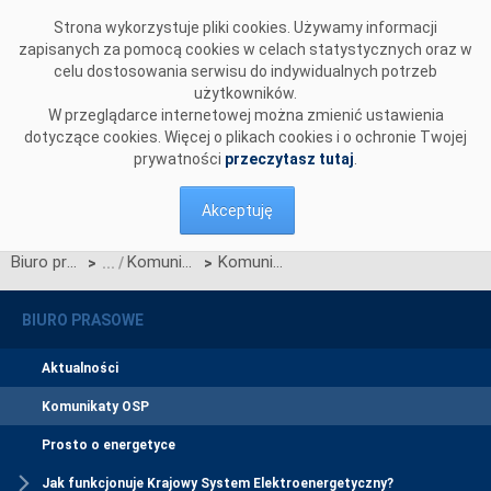
Przejdź do komentarzy
Strona wykorzystuje pliki cookies. Używamy informacji
zapisanych za pomocą cookies w celach statystycznych oraz w
celu dostosowania serwisu do indywidualnych potrzeb
użytkowników.
W przeglądarce internetowej można zmienić ustawienia
dotyczące cookies. Więcej o plikach cookies i o ochronie Twojej
prywatności
przeczytasz tutaj
.
Akceptuję
Biuro prasowe
Komunikaty OSP
Komunikat Polskich Sieci Elektroenergetycznych S.A. w sprawie zmian Regulaminu rynku mocy wynikających z Karty aktualizacji nr RRM/Z/11/2025
>
>
BIURO PRASOWE
Aktualności
Komunikaty OSP
Prosto o energetyce
Jak funkcjonuje Krajowy System Elektroenergetyczny?