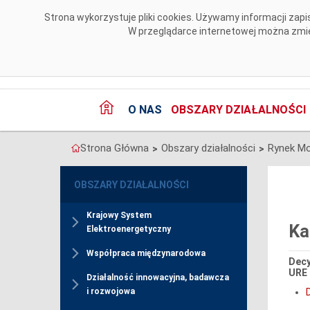
Przejdź do komentarzy
Strona wykorzystuje pliki cookies. Używamy informacji za
W przeglądarce internetowej można zmien
O NAS
OBSZARY DZIAŁALNOŚCI
Strona Główna
Obszary działalności
Rynek M
>
>
OBSZARY DZIAŁALNOŚCI
Krajowy System
Ka
Elektroenergetyczny
Współpraca międzynarodowa
Decy
URE 
Działalność innowacyjna, badawcza
i rozwojowa