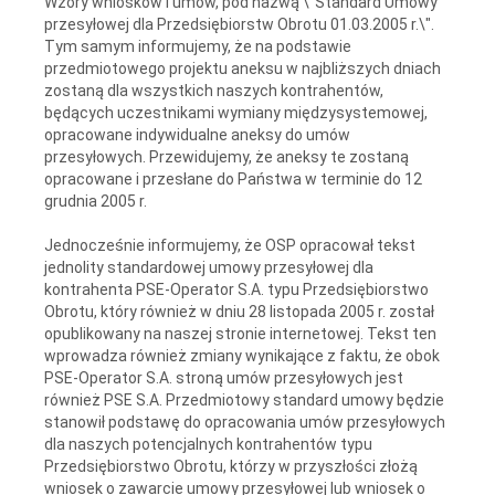
Wzory wniosków i umów, pod nazwą \"Standard Umowy
przesyłowej dla Przedsiębiorstw Obrotu 01.03.2005 r.\".
Tym samym informujemy, że na podstawie
przedmiotowego projektu aneksu w najbliższych dniach
zostaną dla wszystkich naszych kontrahentów,
będących uczestnikami wymiany międzysystemowej,
opracowane indywidualne aneksy do umów
przesyłowych. Przewidujemy, że aneksy te zostaną
opracowane i przesłane do Państwa w terminie do 12
grudnia 2005 r.
Jednocześnie informujemy, że OSP opracował tekst
jednolity standardowej umowy przesyłowej dla
kontrahenta PSE-Operator S.A. typu Przedsiębiorstwo
Obrotu, który również w dniu 28 listopada 2005 r. został
opublikowany na naszej stronie internetowej. Tekst ten
wprowadza również zmiany wynikające z faktu, że obok
PSE-Operator S.A. stroną umów przesyłowych jest
również PSE S.A. Przedmiotowy standard umowy będzie
stanowił podstawę do opracowania umów przesyłowych
dla naszych potencjalnych kontrahentów typu
Przedsiębiorstwo Obrotu, którzy w przyszłości złożą
wniosek o zawarcie umowy przesyłowej lub wniosek o