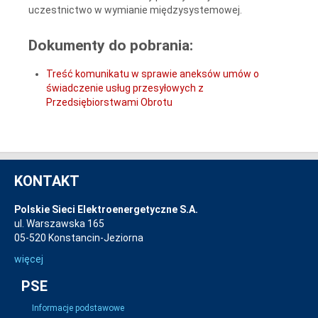
uczestnictwo w wymianie międzysystemowej.
Dokumenty do pobrania:
Treść komunikatu w sprawie aneksów umów o
świadczenie usług przesyłowych z
Przedsiębiorstwami Obrotu
KONTAKT
Polskie Sieci Elektroenergetyczne S.A.
ul. Warszawska 165
05-520 Konstancin-Jeziorna
więcej
PSE
Informacje podstawowe