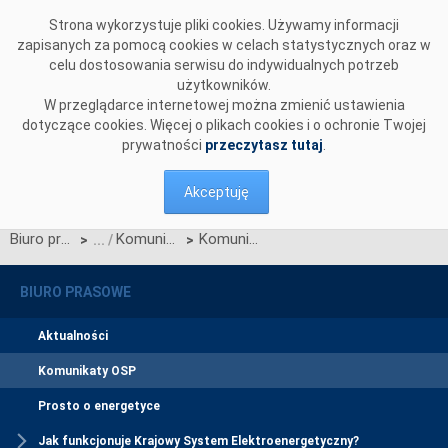
Przejdź do komentarzy
Strona wykorzystuje pliki cookies. Używamy informacji
zapisanych za pomocą cookies w celach statystycznych oraz w
celu dostosowania serwisu do indywidualnych potrzeb
użytkowników.
W przeglądarce internetowej można zmienić ustawienia
dotyczące cookies. Więcej o plikach cookies i o ochronie Twojej
prywatności
przeczytasz tutaj
.
Akceptuję
Biuro prasowe
Komunikaty OSP
Komunikat w sprawie aneksów umów o świadczenie usług przesyłowych z Przedsiębiorstwami Obrotu
>
>
BIURO PRASOWE
Aktualności
Komunikaty OSP
Prosto o energetyce
Jak funkcjonuje Krajowy System Elektroenergetyczny?