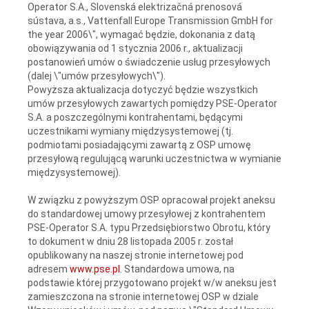
Operator S.A., Slovenská elektrizačná prenosová
sústava, a.s., Vattenfall Europe Transmission GmbH for
the year 2006\", wymagać będzie, dokonania z datą
obowiązywania od 1 stycznia 2006 r., aktualizacji
postanowień umów o świadczenie usług przesyłowych
(dalej \"umów przesyłowych\").
Powyższa aktualizacja dotyczyć będzie wszystkich
umów przesyłowych zawartych pomiędzy PSE-Operator
S.A. a poszczególnymi kontrahentami, będącymi
uczestnikami wymiany międzysystemowej (tj.
podmiotami posiadającymi zawartą z OSP umowę
przesyłową regulującą warunki uczestnictwa w wymianie
międzysystemowej).
W związku z powyższym OSP opracował projekt aneksu
do standardowej umowy przesyłowej z kontrahentem
PSE-Operator S.A. typu Przedsiębiorstwo Obrotu, który
to dokument w dniu 28 listopada 2005 r. został
opublikowany na naszej stronie internetowej pod
adresem
www.pse.pl
. Standardowa umowa, na
podstawie której przygotowano projekt w/w aneksu jest
zamieszczona na stronie internetowej OSP w dziale