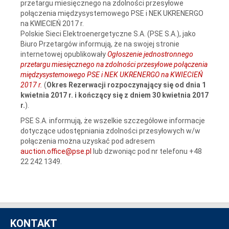
przetargu miesięcznego na zdolności przesyłowe
połączenia międzysystemowego PSE i NEK UKRENERGO
na KWIECIEŃ 2017 r.
Polskie Sieci Elektroenergetyczne S.A. (PSE S.A.), jako
Biuro Przetargów informują, że na swojej stronie
internetowej opublikowały
Ogłoszenie jednostronnego
przetargu miesięcznego na zdolności przesyłowe połączenia
międzysystemowego PSE i NEK UKRENERGO na KWIECIEŃ
2017 r.
(
Okres Rezerwacji
rozpoczynający się od dnia 1
kwietnia 2017 r. i kończący się z dniem 30 kwietnia 2017
r.
).
PSE S.A. informują, że wszelkie szczegółowe informacje
dotyczące udostępniania zdolności przesyłowych w/w
połączenia można uzyskać pod adresem
auction.office@pse.pl
lub dzwoniąc pod nr telefonu +48
22 242 1349.
KONTAKT