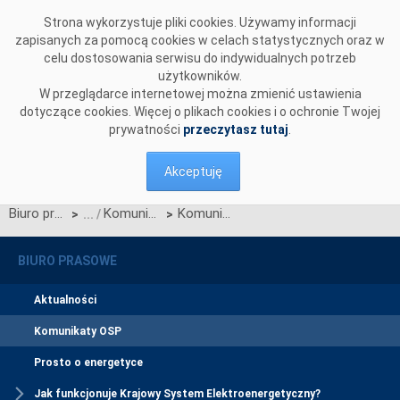
Przejdź do komentarzy
Strona wykorzystuje pliki cookies. Używamy informacji
zapisanych za pomocą cookies w celach statystycznych oraz w
celu dostosowania serwisu do indywidualnych potrzeb
użytkowników.
W przeglądarce internetowej można zmienić ustawienia
dotyczące cookies. Więcej o plikach cookies i o ochronie Twojej
prywatności
przeczytasz tutaj
.
Akceptuję
Biuro prasowe
Komunikaty OSP
Komunikat w sprawie ogłoszenia jednostronnego przetargu miesięcznego na zdolności przesyłowe połączenia międzysystemowego PSE i NEK UKRENERGO na KWIECIEŃ 2017 r.
>
>
BIURO PRASOWE
Aktualności
Komunikaty OSP
Prosto o energetyce
Jak funkcjonuje Krajowy System Elektroenergetyczny?