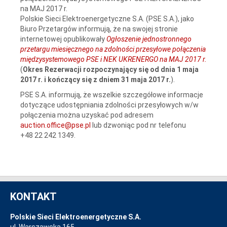
na MAJ 2017 r.
Polskie Sieci Elektroenergetyczne S.A. (PSE S.A.), jako
Biuro Przetargów informują, że na swojej stronie
internetowej opublikowały
Ogłoszenie jednostronnego
przetargu miesięcznego na zdolności przesyłowe połączenia
międzysystemowego PSE i NEK UKRENERGO na MAJ 2017 r.
(
Okres Rezerwacji
rozpoczynający się od dnia 1 maja
2017 r. i kończący się z dniem 31 maja 2017 r.
).
PSE S.A. informują, że wszelkie szczegółowe informacje
dotyczące udostępniania zdolności przesyłowych w/w
połączenia można uzyskać pod adresem
auction.office@pse.pl
lub dzwoniąc pod nr telefonu
+48 22 242 1349.
KONTAKT
Polskie Sieci Elektroenergetyczne S.A.