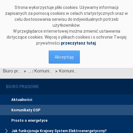
Przejdź do komentarzy
Strona wykorzystuje pliki cookies. Używamy informacji
zapisanych za pomocą cookies w celach statystycznych oraz w
celu dostosowania serwisu do indywidualnych potrzeb
użytkowników.
W przeglądarce internetowej można zmienić ustawienia
dotyczące cookies. Więcej o plikach cookies i o ochronie Twojej
prywatności
przeczytasz tutaj
.
Akceptuję
Biuro prasowe
Komunikaty OSP
Komunikat w sprawie ogłoszenia jednostronnego przetargu miesięcznego na zdolności przesyłowe połączenia międzysystemowego PSE i NEK UKRENERGO na MAJ 2017 r.
>
>
BIURO PRASOWE
Aktualności
Komunikaty OSP
Prosto o energetyce
Jak funkcjonuje Krajowy System Elektroenergetyczny?