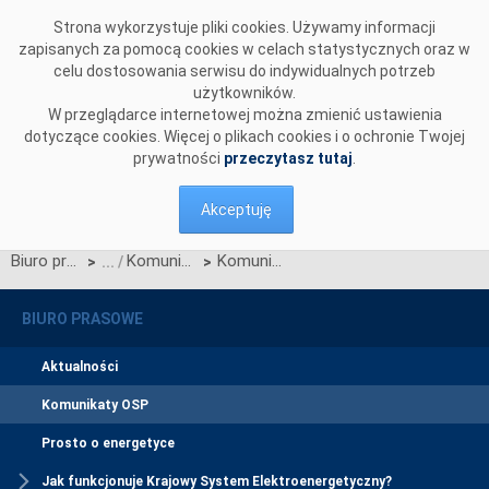
Przejdź do komentarzy
Strona wykorzystuje pliki cookies. Używamy informacji
zapisanych za pomocą cookies w celach statystycznych oraz w
celu dostosowania serwisu do indywidualnych potrzeb
użytkowników.
W przeglądarce internetowej można zmienić ustawienia
dotyczące cookies. Więcej o plikach cookies i o ochronie Twojej
prywatności
przeczytasz tutaj
.
Akceptuję
Biuro prasowe
Komunikaty OSP
Komunikat w sprawie ogłoszenia jednostronnego przetargu miesięcznego na zdolności przesyłowe połączenia międzysystemowego PSE i NEK UKRENERGO na SIERPIEŃ 2017 r.
>
>
BIURO PRASOWE
Aktualności
Komunikaty OSP
Prosto o energetyce
Jak funkcjonuje Krajowy System Elektroenergetyczny?