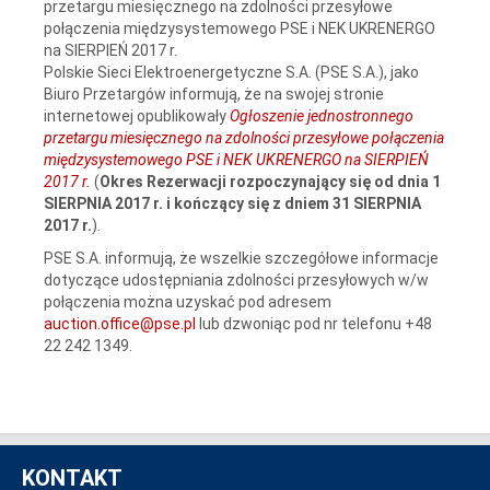
przetargu miesięcznego na zdolności przesyłowe
połączenia międzysystemowego PSE i NEK UKRENERGO
na SIERPIEŃ 2017 r.
Polskie Sieci Elektroenergetyczne S.A. (PSE S.A.), jako
Biuro Przetargów informują, że na swojej stronie
internetowej opublikowały
Ogłoszenie jednostronnego
przetargu miesięcznego na zdolności przesyłowe połączenia
międzysystemowego PSE i NEK UKRENERGO na SIERPIEŃ
2017 r.
(
Okres Rezerwacji
rozpoczynający się od dnia 1
SIERPNIA 2017 r. i kończący się z dniem 31 SIERPNIA
2017 r.
).
PSE S.A. informują, że wszelkie szczegółowe informacje
dotyczące udostępniania zdolności przesyłowych w/w
połączenia można uzyskać pod adresem
auction.office@pse.pl
lub dzwoniąc pod nr telefonu +48
22 242 1349.
KONTAKT