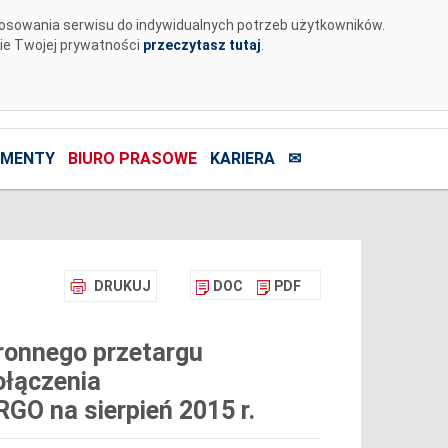
tosowania serwisu do indywidualnych potrzeb użytkowników.
nie Twojej prywatności
przeczytasz tutaj
.
MENTY
BIURO PRASOWE
KARIERA
✉
DRUKUJ
DOC
PDF
ronnego przetargu
ołączenia
O na sierpień 2015 r.