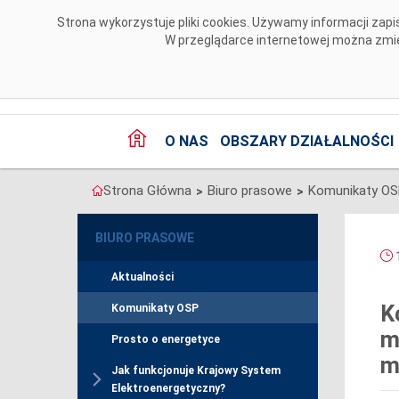
Przejdź do komentarzy
Strona wykorzystuje pliki cookies. Używamy informacji za
W przeglądarce internetowej można zmien
O NAS
OBSZARY DZIAŁALNOŚCI
Strona Główna
Biuro prasowe
Komunikaty O
>
>
BIURO PRASOWE
1
Aktualności
K
Komunikaty OSP
m
Prosto o energetyce
m
Jak funkcjonuje Krajowy System
Elektroenergetyczny?