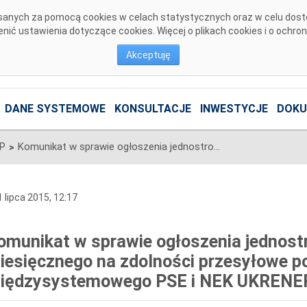
pisanych za pomocą cookies w celach statystycznych oraz w celu dos
ić ustawienia dotyczące cookies. Więcej o plikach cookies i o ochro
Akceptuję
DANE SYSTEMOWE
KONSULTACJE
INWESTYCJE
DOKU
SP
Komunikat w sprawie ogłoszenia jednostronnego przetargu miesięcznego na zdolności przesyłowe połączenia międzysystemowego PSE i NEK UKRENERGO na sierpień 2015 r.
>
 lipca 2015, 12:17
omunikat w sprawie ogłoszenia jednost
iesięcznego na zdolności przesyłowe p
iędzysystemowego PSE i NEK UKRENERG