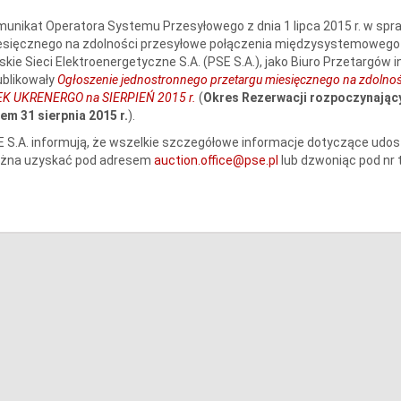
unikat Operatora Systemu Przesyłowego z dnia 1 lipca 2015 r. w spr
esięcznego na zdolności przesyłowe połączenia międzysystemowego 
skie Sieci Elektroenergetyczne S.A. (PSE S.A.), jako Biuro Przetargów 
ublikowały
Ogłoszenie jednostronnego przetargu miesięcznego na zdolno
EK UKRENERGO na SIERPIEŃ 2015 r.
(
Okres Rezerwacji
rozpoczynający 
em 31 sierpnia 2015 r.
).
 S.A. informują, że wszelkie szczegółowe informacje dotyczące udo
żna uzyskać pod adresem
auction.office@pse.pl
lub dzwoniąc pod nr 