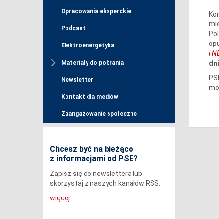
Opracowania eksperckie
Kom
mi
Podcast
Pol
op
Elektroenergetyka
i N
dni
Materiały do pobrania
PSE
Newsletter
mo
Kontakt dla mediów
Zaangażowanie społeczne
Chcesz być na bieżąco
z informacjami od PSE?
Zapisz się do newslettera lub
skorzystaj z naszych kanałów RSS.
więcej...