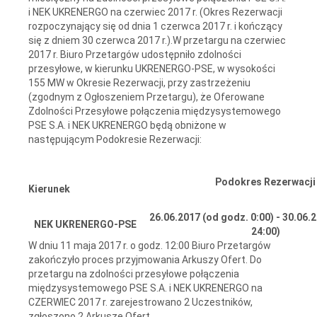
i NEK UKRENERGO na czerwiec 2017 r. (Okres Rezerwacji
rozpoczynający się od dnia 1 czerwca 2017 r. i kończący
się z dniem 30 czerwca 2017 r.).W przetargu na czerwiec
2017 r. Biuro Przetargów udostępniło zdolności
przesyłowe, w kierunku UKRENERGO-PSE, w wysokości
155 MW w Okresie Rezerwacji, przy zastrzeżeniu
(zgodnym z Ogłoszeniem Przetargu), że Oferowane
Zdolności Przesyłowe połączenia międzysystemowego
PSE S.A. i NEK UKRENERGO będą obniżone w
następującym Podokresie Rezerwacji:
Podokres Rezerwacji
Kierunek
26.06.2017 (od godz. 0:00) - 30.06.
NEK UKRENERGO
-
PSE
24:00)
W dniu 11 maja 2017 r. o godz. 12:00 Biuro Przetargów
zakończyło proces przyjmowania Arkuszy Ofert. Do
przetargu na zdolności przesyłowe połączenia
międzysystemowego PSE S.A. i NEK UKRENERGO na
CZERWIEC 2017 r. zarejestrowano 2 Uczestników,
zgłoszono 2 Arkusze Ofert.