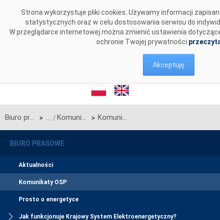
Przejdź do komentarzy
Strona wykorzystuje pliki cookies. Używamy informacji zapis
statystycznych oraz w celu dostosowania serwisu do indywi
W przeglądarce internetowej można zmienić ustawienia dotyczące c
ochronie Twojej prywatności
przeczyta
Akceptuję
Biuro prasowe
Komunikaty OSP
Komunikat w sprawie ogłoszenia wyników jednostronnego przetargu miesięcznego na zdolności przesyłowe połączenia PSE S.A. i NEK UKRENERGO na CZERWIEC 2017 r.
>
>
BIURO PRASOWE
Aktualności
Komunikaty OSP
Prosto o energetyce
Jak funkcjonuje Krajowy System Elektroenergetyczny?