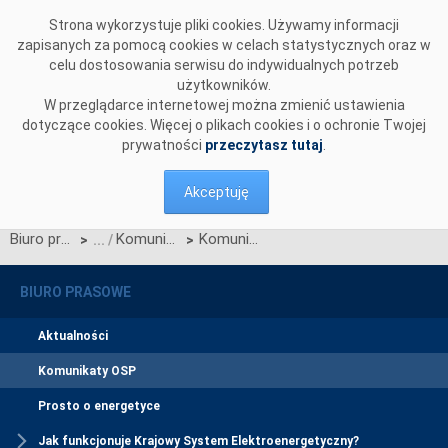
Przejdź do komentarzy
Strona wykorzystuje pliki cookies. Używamy informacji
zapisanych za pomocą cookies w celach statystycznych oraz w
celu dostosowania serwisu do indywidualnych potrzeb
użytkowników.
W przeglądarce internetowej można zmienić ustawienia
dotyczące cookies. Więcej o plikach cookies i o ochronie Twojej
prywatności
przeczytasz tutaj
.
Akceptuję
Biuro prasowe
Komunikaty OSP
Komunikat w sprawie ogłoszenia wyników jednostronnego przetargu miesięcznego na zdolności przesyłowe połączenia PSE S.A. i NEK UKRENERGO na LIPIEC 2017 r.
>
>
BIURO PRASOWE
Aktualności
Komunikaty OSP
Prosto o energetyce
Jak funkcjonuje Krajowy System Elektroenergetyczny?