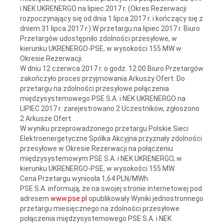
i NEK UKRENERGO na lipiec 2017 r. (Okres Rezerwacji
rozpoczynający się od dnia 1 lipca 2017 r. i kończący się z
dniem 31 lipca 2017 r.).W przetargu na lipiec 2017 r. Biuro
Przetargów udostępniło zdolności przesyłowe, w
kierunku UKRENERGO-PSE, w wysokości 155 MW w
Okresie Rezerwacji.
W dniu 12 czerwca 2017 r. o godz. 12:00 Biuro Przetargów
zakończyło proces przyjmowania Arkuszy Ofert. Do
przetargu na zdolności przesyłowe połączenia
międzysystemowego PSE S.A. i NEK UKRENERGO na
LIPIEC 2017 r. zarejestrowano 2 Uczestników, zgłoszono
2 Arkusze Ofert.
W wyniku przeprowadzonego przetargu Polskie Sieci
Elektroenergetyczne Spółka Akcyjna przyznały zdolności
przesyłowe w Okresie Rezerwacji na połączeniu
międzysystemowym PSE S.A. i NEK UKRENERGO, w
kierunku UKRENERGO-PSE, w wysokości 155 MW.
Cena Przetargu wyniosła 1,64 PLN/MWh.
PSE S.A. informują, że na swojej stronie internetowej pod
adresem
www.pse.pl
opublikowały Wyniki jednostronnego
przetargu miesięcznego na zdolności przesyłowe
połączenia międzysystemowego PSE S.A. i NEK