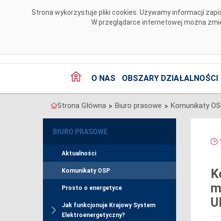
Przejdź do komentarzy
Strona wykorzystuje pliki cookies. Używamy informacji za
W przeglądarce internetowej można zmien
O NAS
OBSZARY DZIAŁALNOŚCI
Strona Główna
Biuro prasowe
Komunikaty O
>
>
BIURO PRASOWE
1
Aktualności
K
Komunikaty OSP
m
Prosto o energetyce
U
Jak funkcjonuje Krajowy System
Elektroenergetyczny?