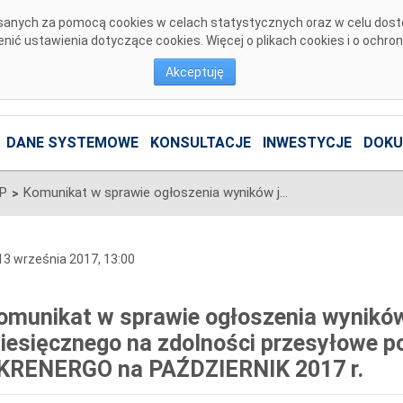
pisanych za pomocą cookies w celach statystycznych oraz w celu dos
ić ustawienia dotyczące cookies. Więcej o plikach cookies i o ochro
Akceptuję
DANE SYSTEMOWE
KONSULTACJE
INWESTYCJE
DOKU
SP
Komunikat w sprawie ogłoszenia wyników jednostronnego przetargu miesięcznego na zdolności przesyłowe połączenia PSE S.A. i NEK UKRENERGO na PAŹDZIERNIK 2017 r.
>
3 września 2017, 13:00
omunikat w sprawie ogłoszenia wyników
iesięcznego na zdolności przesyłowe po
KRENERGO na PAŹDZIERNIK 2017 r.