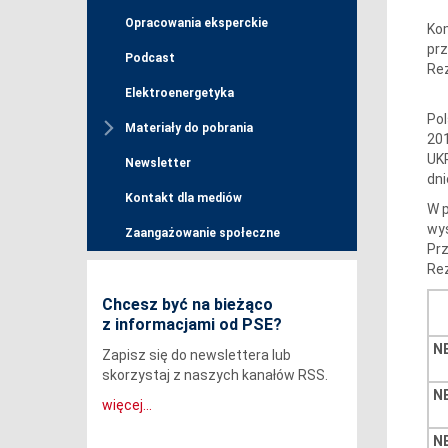
Opracowania eksperckie
Kom
prz
Podcast
Rez
Elektroenergetyka
Pol
Materiały do pobrania
201
UKR
Newsletter
dni
Kontakt dla mediów
W p
wys
Zaangażowanie społeczne
Pr
Rez
Chcesz być na bieżąco
z informacjami od PSE?
N
Zapisz się do newslettera lub
skorzystaj z naszych kanałów RSS.
N
więcej...
N