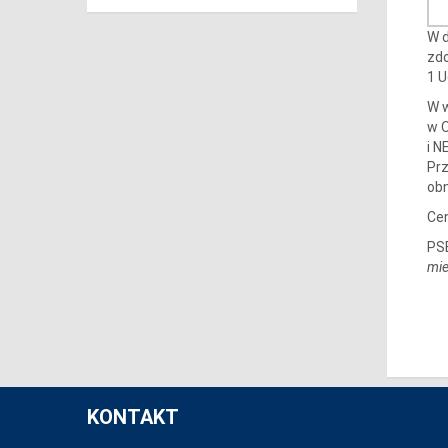
W d
zdo
1 U
W w
w 
i 
Pr
obn
Cen
PSE
mie
KONTAKT