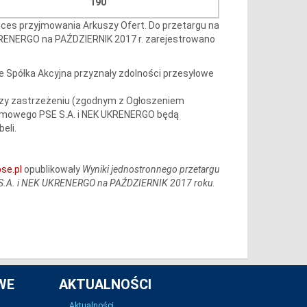
190
roces przyjmowania Arkuszy Ofert. Do przetargu na
RENERGO na PAŹDZIERNIK 2017 r. zarejestrowano
 Spółka Akcyjna przyznały zdolności przesyłowe
zy zastrzeżeniu (zgodnym z Ogłoszeniem
temowego PSE S.A. i NEK UKRENERGO będą
eli.
se.pl
opublikowały
Wyniki jednostronnego przetargu
 S.A. i NEK UKRENERGO na PAŹDZIERNIK 2017 roku
.
WE
AKTUALNOŚCI
Aktualności