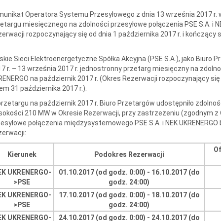
unikat Operatora Systemu Przesyłowego z dnia 13 września 2017 r. 
etargu miesięcznego na zdolności przesyłowe połączenia PSE S.A. i 
erwacji rozpoczynający się od dnia 1 października 2017 r. i kończący s
skie Sieci Elektroenergetyczne Spółka Akcyjna (PSE S.A.), jako Biuro 
7 r. – 13 września 2017 r. jednostronny przetarg miesięczny na zdolno
ENERGO na październik 2017 r. (Okres Rezerwacji rozpoczynający się od
em 31 października 2017 r.).
rzetargu na październik 2017 r. Biuro Przetargów udostępniło zdoln
okości 210 MW w Okresie Rezerwacji, przy zastrzeżeniu (zgodnym z
zesyłowe połączenia międzysystemowego PSE S.A. i NEK UKRENERGO 
erwacji:
Of
Kierunek
Podokres Rezerwacji
EK UKRENERGO-
01.10.2017 (od godz. 0:00) - 16.10.2017 (do
>PSE
godz. 24:00)
EK UKRENERGO-
17.10.2017 (od godz. 0:00) - 18.10.2017 (do
>PSE
godz. 24:00)
EK UKRENERGO-
24.10.2017 (od godz. 0:00) - 24.10.2017 (do