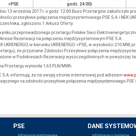
>PSE
godz. 24:00)
niu 13 września 2017 r. o godz. 12:00 Biuro Przetargów zakończyło p
lności przesyłowe połączenia międzysystemowego PSE S.A. i NEK UK
czestnika, zgłoszono 1 Arkusz Oferty.
yniku przeprowadzonego przetargu Polskie Sieci Elektroenergetyczne
Okresie Rezerwacji na połączeniu międzysystemowym PSE S.A.
NEK UKRENERGO, w kierunku UKRENERGO->PSE, w wysokości 210 MW, pr
zetargu), że przyznane Zdolności Przesyłowe połączenia międzysys
iżone w Podokresach Rezerwacji wyszczególnionych w powyższej tab
a Przetargu wyniosła 1,63 PLN/MWh.
 S.A. informują, że na swojej stronie internetowej pod adresem
www.p
sięcznego na zdolności przesyłowe połączenia międzysystemowego PSE
PSE
DANE SYSTEMO
Informacje podstawowe
Informacje o systemie