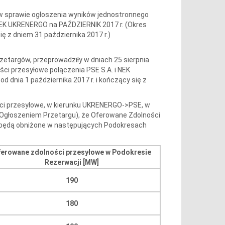
w sprawie ogłoszenia wyników jednostronnego
NEK UKRENERGO na PAŹDZIERNIK 2017 r. (Okres
ię z dniem 31 października 2017 r.)
Przetargów, przeprowadziły w dniach 25 sierpnia
ści przesyłowe połączenia PSE S.A. i NEK
 dnia 1 października 2017 r. i kończący się z
ości przesyłowe, w kierunku UKRENERGO->PSE, w
 Ogłoszeniem Przetargu), że Oferowane Zdolności
będą obniżone w następujących Podokresach
erowane zdolności przesyłowe w Podokresie
Rezerwacji [MW]
190
180