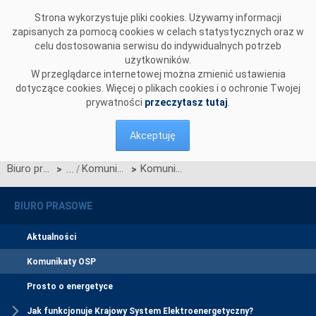
Przejdź do komentarzy
Strona wykorzystuje pliki cookies. Używamy informacji
zapisanych za pomocą cookies w celach statystycznych oraz w
celu dostosowania serwisu do indywidualnych potrzeb
użytkowników.
W przeglądarce internetowej można zmienić ustawienia
dotyczące cookies. Więcej o plikach cookies i o ochronie Twojej
prywatności
przeczytasz tutaj
.
Akceptuję
Biuro prasowe
Komunikaty OSP
Komunikat w sprawie zakłóceń na stacji elektroenergetycznej 400/220/110 kV Gdańsk
>
>
BIURO PRASOWE
Aktualności
Komunikaty OSP
Prosto o energetyce
Jak funkcjonuje Krajowy System Elektroenergetyczny?