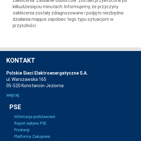
zakłócenia. Zasilanie odbiorców zostało przywrócone po
kilkudziesięciu minutach. Informujemy, że przyczyny
zakłócenia zostały zdiagnozowane i podjęto niezbędne
działania mające zapobiec tego typu sytuacjom w
przyszłości.
KONTAKT
Polskie Sieci Elektroenergetyczne S.A.
ul. Warszawska 165
05-520 Konstancin-Jeziorna
więcej
PSE
Informacje podstawowe
Raport wpływu PSE
Przetargi
Platforma Zakupowa