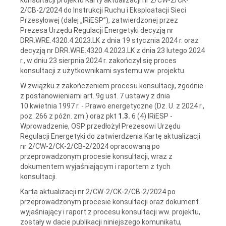
2/CB-2/2024 do Instrukcji Ruchu i Eksploatacji Sieci
Przesyłowej (dalej „IRiESP”), zatwierdzonej przez
Prezesa Urzędu Regulacji Energetyki decyzją nr
DRR.WRE.4320.4.2023.LK z dnia 19 stycznia 2024 r. oraz
decyzją nr DRR.WRE.4320.4.2023.LK z dnia 23 lutego 2024
r.,
w dniu 23 sierpnia 2024 r. zakończył się proces
konsultacji z użytkownikami systemu ww. projektu.
W związku z zakończeniem procesu konsultacji, zgodnie
z postanowieniami art. 9g ust. 7 ustawy z dnia
10 kwietnia 1997 r. - Prawo energetyczne (Dz. U. z 2024 r.,
poz. 266 z późn. zm.) oraz pkt
1.3.
6 (4) IRiESP -
Wprowadzenie, OSP przedłożył Prezesowi Urzędu
Regulacji Energetyki do zatwierdzenia Kartę aktualizacji
nr 2/CW-2/CK-2/CB-2/2024 opracowaną po
przeprowadzonym procesie konsultacji, wraz z
dokumentem wyjaśniającym i raportem z tych
konsultacji.
Karta aktualizacji nr 2/CW-2/CK-2/CB-2/2024 po
przeprowadzonym procesie konsultacji oraz dokument
wyjaśniający i raport z procesu konsultacji ww. projektu,
zostały w dacie publikacji niniejszego komunikatu,