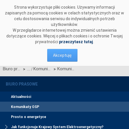
Przejdź do komentarzy
Strona wykorzystuje pliki cookies. Używamy informacji
zapisanych za pomocą cookies w celach statystycznych oraz w
celu dostosowania serwisu do indywidualnych potrzeb
użytkowników.
W przeglądarce internetowej można zmienić ustawienia
dotyczące cookies. Więcej o plikach cookies i o ochronie Twojej
prywatności
przeczytasz tutaj
.
Akceptuję
Biuro prasowe
Komunikaty OSP
Komunikat w sprawie wystąpienia o zatwierdzenie Karty aktualizacji nr 2/CW-2/CK-2/CB-2/2024
>
>
BIURO PRASOWE
Aktualności
Komunikaty OSP
Prosto o energetyce
Jak funkcjonuje Krajowy System Elektroenergetyczny?