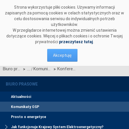
Przejdź do komentarzy
Strona wykorzystuje pliki cookies. Używamy informacji
zapisanych za pomocą cookies w celach statystycznych oraz w
celu dostosowania serwisu do indywidualnych potrzeb
użytkowników.
W przeglądarce internetowej można zmienić ustawienia
dotyczące cookies. Więcej o plikach cookies i o ochronie Twojej
prywatności
przeczytasz tutaj
.
Akceptuję
Biuro prasowe
Komunikaty OSP
Konferencja z okazji 60 jubileuszowej rocznicy Służb Dyspozytorskich w Polsce
>
>
BIURO PRASOWE
Aktualności
Komunikaty OSP
Prosto o energetyce
Jak funkcjonuje Krajowy System Elektroenergetyczny?