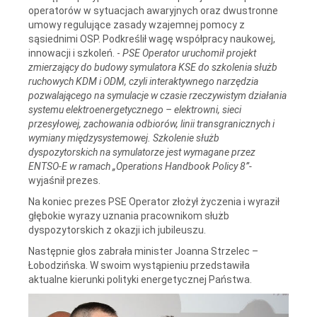
operatorów w sytuacjach awaryjnych oraz dwustronne
umowy regulujące zasady wzajemnej pomocy z
sąsiednimi OSP. Podkreślił wagę współpracy naukowej,
innowacji i szkoleń. -
PSE Operator uruchomił projekt
zmierzający do budowy symulatora KSE do szkolenia służb
ruchowych KDM i ODM, czyli interaktywnego narzędzia
pozwalającego na symulacje w czasie rzeczywistym działania
systemu elektroenergetycznego – elektrowni, sieci
przesyłowej, zachowania odbiorów, linii transgranicznych i
wymiany międzysystemowej. Szkolenie służb
dyspozytorskich na symulatorze jest wymagane przez
ENTSO-E w ramach „Operations Handbook Policy 8”-
wyjaśnił prezes.
Na koniec prezes PSE Operator złożył życzenia i wyraził
głębokie wyrazy uznania pracownikom służb
dyspozytorskich z okazji ich jubileuszu.
Następnie głos zabrała minister Joanna Strzelec –
Łobodzińska. W swoim wystąpieniu przedstawiła
aktualne kierunki polityki energetycznej Państwa.