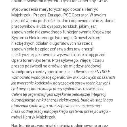
dokonał Sławomir Krystek - Dyrektor Generalny IGEOŚ.
Wprowadzenia merytorycznego dokonał Henryk
Majchrzak - Prezes Zarządu PSE Operator. W swoim
przemówieniu podkreślił trudne i odpowiedzialne zadanie
pracowników służb dyspozytorskich, jakim jest
zapewnienie niezawodnego funkcjonowania Krajowego
Systemu Elektroenergetycznego. Omówił zakres
niezbędnych działań długofalowych na rzecz
zapewnienia bezpieczeństwa dostaw energii
elektrycznej, jak również wyzwania jakie stoją przed
Operatorem Systemu Przesyłowego. Więcej czasu
prezes poświęcił na omówienie międzynarodowej
współpracy międzyoperatorskiej.
- Utworzenie ENTSO-E
wzmocniło współpracę operatorów w kluczowych obszarach,
jak tworzenie kodeksów dotyczących spraw technicznych i
rynkowych, koordynacja pracy systemów i rozwój sieci.
Celem tej organizacji jest uzyskanie pełniejszej integracji
europejskiego rynku energii elektrycznej, budowa stabilnego
otoczenia rynkowego oraz zapewnienie bezpiecznej i
niezawodnej pracy europejskiego systemu przesyłowego
–
mówił Henryk Majchrzak.
Następnie przypomniał działania podejmowane przez