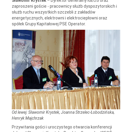
Sławomir Krystek
– Dyrektor Generalny IGEOŚ oraz
zaproszeni goście - pracownicy służb dyspozytorskich i
służb ruchu wszystkich szczebli z zakładów
energetycznych, elektrowni i elektrociepłowni oraz
spółek Grupy Kapitałowej PSE Operator.
Od lewej: Sławomir Krystek, Joanna Strzelec-Łobodzińska,
Henryk Majchrzak
Przywitania gości i uroczystego otwarcia konferencji