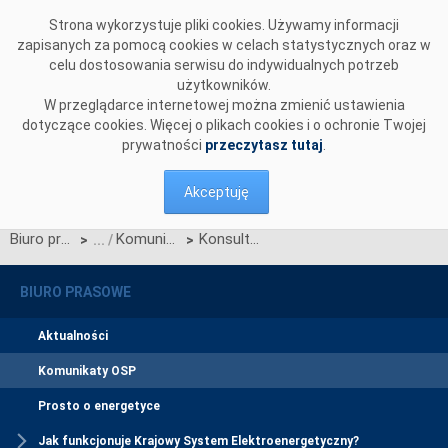
Przejdź do komentarzy
Strona wykorzystuje pliki cookies. Używamy informacji
zapisanych za pomocą cookies w celach statystycznych oraz w
celu dostosowania serwisu do indywidualnych potrzeb
użytkowników.
W przeglądarce internetowej można zmienić ustawienia
dotyczące cookies. Więcej o plikach cookies i o ochronie Twojej
prywatności
przeczytasz tutaj
.
Akceptuję
Biuro prasowe
Komunikaty OSP
Konsultacje dotyczące rekompensowania dodatkowych kosztów związanych z finansowaniem realizacji inwestycji PSE S.A.
>
>
BIURO PRASOWE
Aktualności
Komunikaty OSP
Prosto o energetyce
Jak funkcjonuje Krajowy System Elektroenergetyczny?