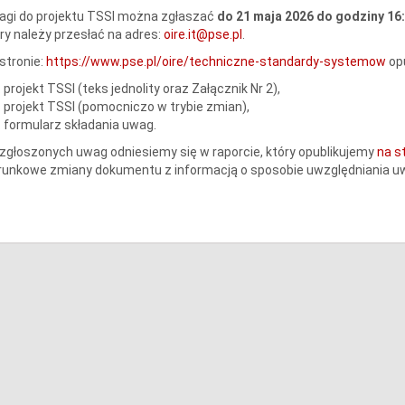
agi do projektu TSSI można zgłaszać
do 21 maja 2026 do godziny 16
ry należy przesłać na adres:
oire.it@pse.pl
.
stronie:
https://www.pse.pl/oire/techniczne-standardy-systemow
opu
projekt TSSI (teks jednolity oraz Załącznik Nr 2),
projekt TSSI (pomocniczo w trybie zmian),
formularz składania uwag.
zgłoszonych uwag odniesiemy się w raporcie, który opublikujemy
na s
runkowe zmiany dokumentu z informacją o sposobie uwzględniania u