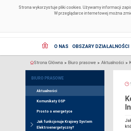
Przejdź do komentarzy
Strona wykorzystuje pliki cookies. Używamy informacji za
W przeglądarce internetowej można zmien
O NAS
OBSZARY DZIAŁALNOŚCI
Strona Główna
Biuro prasowe
Aktualności
>
>
>
BIURO PRASOWE
1
Aktualności
K
Komunikaty OSP
I
Prosto o energetyce
Jak
Jak funkcjonuje Krajowy System
kt
Elektroenergetyczny?