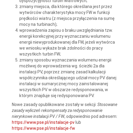
dyspozycyjności turbin wiatrowych;
zmiany miejsca, dla którego określana jest przez
wytwórców charakterystyka mocy FW w funkcji
prędkości wiatru (z miejsca przyłączenia na sumę
mocy na turbinach);
wprowadzenia zapisu o braku uwzględniania tzw.
energii korekcyjnej przy wyznaczaniu wolumenu
energii niewyprodukowanej dla FW, jeżeli wytwórca
we wniosku wykaże brak zdolności do pracy
wszystkich turbin FW;
zmiany sposobu wyznaczania wolumenu energii
możliwej do wprowadzenia wg. ścieżki 2a dla
instalacji PV, poprzez zmianę zasad kalkulacji
współczynnika określającego udział mocy PV danej
instalacji w sumarycznej mocy zainstalowanej
wszystkich PV w obszarze redysponowania, w
którym znajduje się redysponowana PV.
Nowe zasady opublikowane zostały w sekcji:
Stosowane
zasady wyliczeń rekompensaty za redysponowanie
nierynkowe instalacji PV / FW
, odpowiednio pod adresem:
https://www.pse.pl/instalacje-pv
lub
https://www.pse.pl/instalacje-fw