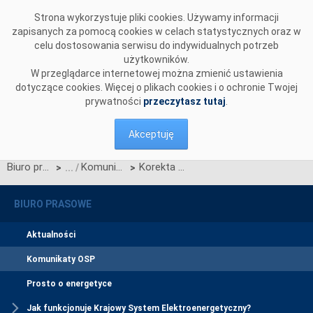
Przejdź do komentarzy
Strona wykorzystuje pliki cookies. Używamy informacji
zapisanych za pomocą cookies w celach statystycznych oraz w
celu dostosowania serwisu do indywidualnych potrzeb
użytkowników.
W przeglądarce internetowej można zmienić ustawienia
dotyczące cookies. Więcej o plikach cookies i o ochronie Twojej
prywatności
przeczytasz tutaj
.
Akceptuję
Biuro prasowe
Komunikaty OSP
Korekta zasad wyliczania rekompensaty za redysponowanie nierynkowe instalacji OZE
>
>
BIURO PRASOWE
Aktualności
Komunikaty OSP
Prosto o energetyce
Jak funkcjonuje Krajowy System Elektroenergetyczny?