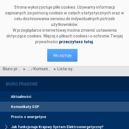
Przejdź do komentarzy
Strona wykorzystuje pliki cookies. Używamy informacji
zapisanych za pomocą cookies w celach statystycznych oraz w
celu dostosowania serwisu do indywidualnych potrzeb
użytkowników.
W przeglądarce internetowej można zmienić ustawienia
dotyczące cookies. Więcej o plikach cookies i o ochronie Twojej
prywatności
przeczytasz tutaj
.
Akceptuję
Biuro prasowe
Komunikaty OSP
Lista sygnałów dla stacji elektroenergetycznych 750, 400, 220 i 110kV
>
>
BIURO PRASOWE
Aktualności
Komunikaty OSP
Prosto o energetyce
Jak funkcjonuje Krajowy System Elektroenergetyczny?