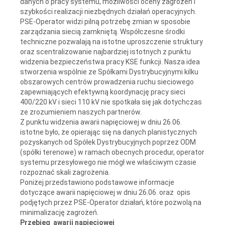
danych o pracy systemu, możliwości oceny zagrożeń i
szybkości realizacji niezbędnych działań operacyjnych.
PSE-Operator widzi pilną potrzebę zmian w sposobie
zarządzania siecią zamkniętą. Współczesne środki
techniczne pozwalają na istotne uproszczenie struktury
oraz scentralizowanie najbardziej istotnych z punktu
widzenia bezpieczeństwa pracy KSE funkcji. Nasza idea
stworzenia wspólnie ze Spółkami Dystrybucyjnymi kilku
obszarowych centrów prowadzenia ruchu sieciowego
zapewniających efektywną koordynację pracy sieci
400/220 kV i sieci 110 kV nie spotkała się jak dotychczas
ze zrozumieniem naszych partnerów.
Z punktu widzenia awarii napięciowej w dniu 26.06.
istotne było, że opierając się na danych planistycznych
pozyskanych od Spółek Dystrybucyjnych poprzez ODM
(spółki terenowe) w ramach obecnych procedur, operator
systemu przesyłowego nie mógł we właściwym czasie
rozpoznać skali zagrożenia.
Poniżej przedstawiono podstawowe informacje
dotyczące awarii napięciowej w dniu 26.06. oraz opis
podjętych przez PSE-Operator działań, które pozwolą na
minimalizację zagrożeń.
Przebieg awarii napięciowej