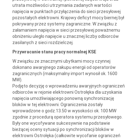
utrata możliwości utrzymania zadanych wartości
napięcia w punktach przyłączenia do sieci przesyłowej
pozostałych elektrowni. Krajowy deficyt mocy biernej był
pokrywany przez systemy zagraniczne. W związku z
załamaniem napięcia w sieci przesyłowej poważnemu
obniżeniu uległo napięcie u znacznej liczby odbiorców
zasilanych z sieci rozdzielczej.
Przywracanie stanu pracy normalnej KSE
W związku ze znacznymi ubytkami mocy czynnej
dokonano awaryjnego zakupu energii od operatorów
zagranicznych (maksymalny import wynosił ok. 1600
MW).
Podjęto decyzję o wprowadzeniu awaryjnych ograniczeń
odbiorców w rejonie elektrowni Ostrołęka dla uzyskania
napięcia umożliwiającego ponowną synchronizację
bloków w tej elektrowni. Ograniczenia zostały
wprowadzone o godz.13.50 w wysokości ok. 100 MW
zgodnie z procedurą operatora systemu przesyłowego.
Były one wycofywane sukcesywnie na podstawie
bieżącej oceny sytuacji po synchronizacji bloków w
elektrowni Ostrołęka (całkowite wycofanie ograniczeń