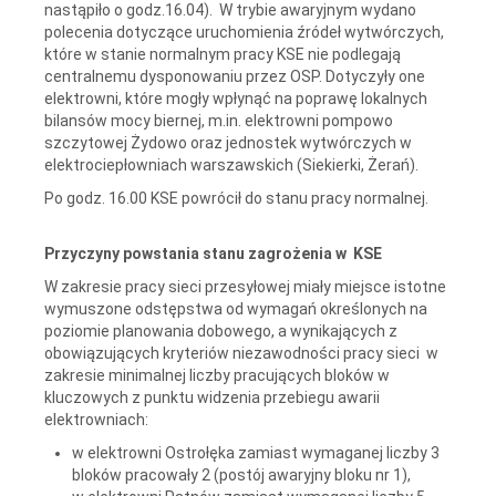
nastąpiło o godz.16.04). W trybie awaryjnym wydano
polecenia dotyczące uruchomienia źródeł wytwórczych,
które w stanie normalnym pracy KSE nie podlegają
centralnemu dysponowaniu przez OSP. Dotyczyły one
elektrowni, które mogły wpłynąć na poprawę lokalnych
bilansów mocy biernej, m.in. elektrowni pompowo
szczytowej Żydowo oraz jednostek wytwórczych w
elektrociepłowniach warszawskich (Siekierki, Żerań).
Po godz. 16.00 KSE powrócił do stanu pracy normalnej.
Przyczyny powstania stanu zagrożenia w KSE
W zakresie pracy sieci przesyłowej miały miejsce istotne
wymuszone odstępstwa od wymagań określonych na
poziomie planowania dobowego, a wynikających z
obowiązujących kryteriów niezawodności pracy sieci w
zakresie minimalnej liczby pracujących bloków w
kluczowych z punktu widzenia przebiegu awarii
elektrowniach:
w elektrowni Ostrołęka zamiast wymaganej liczby 3
bloków pracowały 2 (postój awaryjny bloku nr 1),