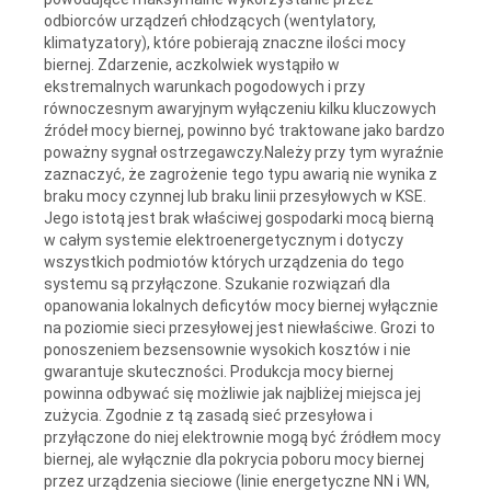
odbiorców urządzeń chłodzących (wentylatory,
klimatyzatory), które pobierają znaczne ilości mocy
biernej. Zdarzenie, aczkolwiek wystąpiło w
ekstremalnych warunkach pogodowych i przy
równoczesnym awaryjnym wyłączeniu kilku kluczowych
źródeł mocy biernej, powinno być traktowane jako bardzo
poważny sygnał ostrzegawczy.Należy przy tym wyraźnie
zaznaczyć, że zagrożenie tego typu awarią nie wynika z
braku mocy czynnej lub braku linii przesyłowych w KSE.
Jego istotą jest brak właściwej gospodarki mocą bierną
w całym systemie elektroenergetycznym i dotyczy
wszystkich podmiotów których urządzenia do tego
systemu są przyłączone. Szukanie rozwiązań dla
opanowania lokalnych deficytów mocy biernej wyłącznie
na poziomie sieci przesyłowej jest niewłaściwe. Grozi to
ponoszeniem bezsensownie wysokich kosztów i nie
gwarantuje skuteczności. Produkcja mocy biernej
powinna odbywać się możliwie jak najbliżej miejsca jej
zużycia. Zgodnie z tą zasadą sieć przesyłowa i
przyłączone do niej elektrownie mogą być źródłem mocy
biernej, ale wyłącznie dla pokrycia poboru mocy biernej
przez urządzenia sieciowe (linie energetyczne NN i WN,