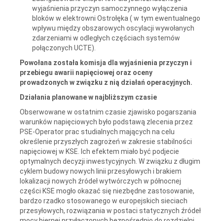
wyjaśnienia przyczyn samoczynnego wyłączenia
bloków w elektrowni Ostrołęka ( w tym ewentualnego
wpływu między obszarowych oscylacji wywołanych
zdarzeniami w odległych częściach systemów
połączonych UCTE).
Powołana została komisja dla wyjaśnienia przyczyn i
przebiegu awarii napięciowej oraz oceny
prowadzonych w związku z nią działań operacyjnych.
Działania planowane w najbliższym czasie
Obserwowane w ostatnim czasie zjawisko pogarszania
warunków napięciowych było podstawą zlecenia przez
PSE-Operator prac studialnych mających na celu
określenie przyszłych zagrożeń w zakresie stabilności
napięciowej w KSE. Ich efektem miało być podjecie
optymalnych decyzji inwestycyjnych. W związku z długim
cyklem budowy nowych linii przesyłowych i brakiem
lokalizacji nowych źródeł wytwórczych w północnej
części KSE mogło okazać się niezbędne zastosowanie,
bardzo rzadko stosowanego w europejskich sieciach
przesyłowych, rozwiązania w postaci statycznych źródeł
mocy biernej przyłączonych bezpośrednio do rozdzielni