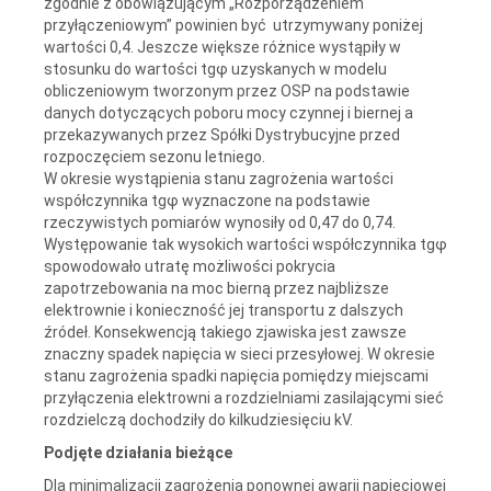
zgodnie z obowiązującym „Rozporządzeniem
przyłączeniowym” powinien być utrzymywany poniżej
wartości 0,4. Jeszcze większe różnice wystąpiły w
stosunku do wartości tgφ uzyskanych w modelu
obliczeniowym tworzonym przez OSP na podstawie
danych dotyczących poboru mocy czynnej i biernej a
przekazywanych przez Spółki Dystrybucyjne przed
rozpoczęciem sezonu letniego.
W okresie wystąpienia stanu zagrożenia wartości
współczynnika tgφ wyznaczone na podstawie
rzeczywistych pomiarów wynosiły od 0,47 do 0,74.
Występowanie tak wysokich wartości współczynnika tgφ
spowodowało utratę możliwości pokrycia
zapotrzebowania na moc bierną przez najbliższe
elektrownie i konieczność jej transportu z dalszych
źródeł. Konsekwencją takiego zjawiska jest zawsze
znaczny spadek napięcia w sieci przesyłowej. W okresie
stanu zagrożenia spadki napięcia pomiędzy miejscami
przyłączenia elektrowni a rozdzielniami zasilającymi sieć
rozdzielczą dochodziły do kilkudziesięciu kV.
Podjęte działania bieżące
Dla minimalizacji zagrożenia ponownej awarii napięciowej