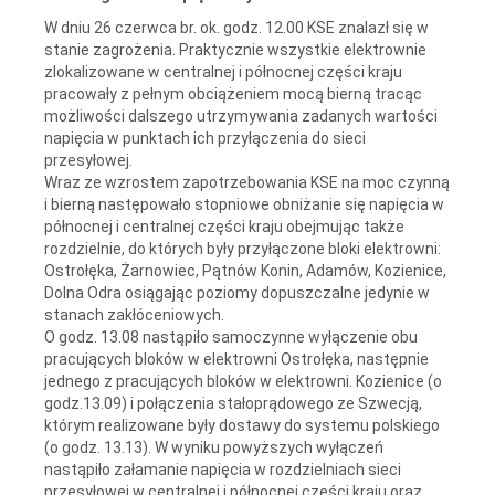
W dniu 26 czerwca br. ok. godz. 12.00 KSE znalazł się w
stanie zagrożenia. Praktycznie wszystkie elektrownie
zlokalizowane w centralnej i północnej części kraju
pracowały z pełnym obciążeniem mocą bierną tracąc
możliwości dalszego utrzymywania zadanych wartości
napięcia w punktach ich przyłączenia do sieci
przesyłowej.
Wraz ze wzrostem zapotrzebowania KSE na moc czynną
i bierną następowało stopniowe obniżanie się napięcia w
północnej i centralnej części kraju obejmując także
rozdzielnie, do których były przyłączone bloki elektrowni:
Ostrołęka, Żarnowiec, Pątnów Konin, Adamów, Kozienice,
Dolna Odra osiągając poziomy dopuszczalne jedynie w
stanach zakłóceniowych.
O godz. 13.08 nastąpiło samoczynne wyłączenie obu
pracujących bloków w elektrowni Ostrołęka, następnie
jednego z pracujących bloków w elektrowni. Kozienice (o
godz.13.09) i połączenia stałoprądowego ze Szwecją,
którym realizowane były dostawy do systemu polskiego
(o godz. 13.13). W wyniku powyższych wyłączeń
nastąpiło załamanie napięcia w rozdzielniach sieci
przesyłowej w centralnej i północnej części kraju oraz