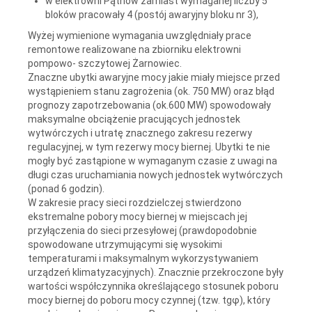
w elektrowni Pątnów zamiast wymaganej liczby 5
bloków pracowały 4 (postój awaryjny bloku nr 3),
Wyżej wymienione wymagania uwzględniały prace
remontowe realizowane na zbiorniku elektrowni
pompowo- szczytowej Żarnowiec.
Znaczne ubytki awaryjne mocy jakie miały miejsce przed
wystąpieniem stanu zagrożenia (ok. 750 MW) oraz błąd
prognozy zapotrzebowania (ok.600 MW) spowodowały
maksymalne obciążenie pracujących jednostek
wytwórczych i utratę znacznego zakresu rezerwy
regulacyjnej, w tym rezerwy mocy biernej. Ubytki te nie
mogły być zastąpione w wymaganym czasie z uwagi na
długi czas uruchamiania nowych jednostek wytwórczych
(ponad 6 godzin).
W zakresie pracy sieci rozdzielczej stwierdzono
ekstremalne pobory mocy biernej w miejscach jej
przyłączenia do sieci przesyłowej (prawdopodobnie
spowodowane utrzymującymi się wysokimi
temperaturami i maksymalnym wykorzystywaniem
urządzeń klimatyzacyjnych). Znacznie przekroczone były
wartości współczynnika określającego stosunek poboru
mocy biernej do poboru mocy czynnej (tzw. tgφ), który