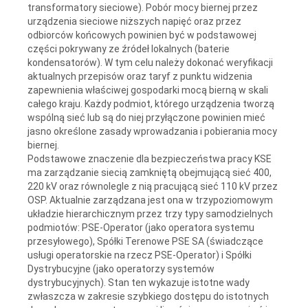
transformatory sieciowe). Pobór mocy biernej przez
urządzenia sieciowe niższych napięć oraz przez
odbiorców końcowych powinien być w podstawowej
części pokrywany ze źródeł lokalnych (baterie
kondensatorów). W tym celu należy dokonać weryfikacji
aktualnych przepisów oraz taryf z punktu widzenia
zapewnienia właściwej gospodarki mocą bierną w skali
całego kraju. Każdy podmiot, którego urządzenia tworzą
wspólną sieć lub są do niej przyłączone powinien mieć
jasno określone zasady wprowadzania i pobierania mocy
biernej.
Podstawowe znaczenie dla bezpieczeństwa pracy KSE
ma zarządzanie siecią zamkniętą obejmującą sieć 400,
220 kV oraz równolegle z nią pracującą sieć 110 kV przez
OSP. Aktualnie zarządzana jest ona w trzypoziomowym
układzie hierarchicznym przez trzy typy samodzielnych
podmiotów: PSE-Operator (jako operatora systemu
przesyłowego), Spółki Terenowe PSE SA (świadczące
usługi operatorskie na rzecz PSE-Operator) i Spółki
Dystrybucyjne (jako operatorzy systemów
dystrybucyjnych). Stan ten wykazuje istotne wady
zwłaszcza w zakresie szybkiego dostępu do istotnych