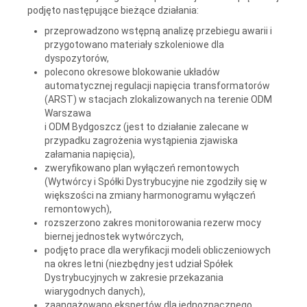
podjęto następujące bieżące działania:
przeprowadzono wstępną analizę przebiegu awarii i
przygotowano materiały szkoleniowe dla
dyspozytorów,
polecono okresowe blokowanie układów
automatycznej regulacji napięcia transformatorów
(ARST) w stacjach zlokalizowanych na terenie ODM
Warszawa
i ODM Bydgoszcz (jest to działanie zalecane w
przypadku zagrożenia wystąpienia zjawiska
załamania napięcia),
zweryfikowano plan wyłączeń remontowych
(Wytwórcy i Spółki Dystrybucyjne nie zgodziły się w
większości na zmiany harmonogramu wyłączeń
remontowych),
rozszerzono zakres monitorowania rezerw mocy
biernej jednostek wytwórczych,
podjęto prace dla weryfikacji modeli obliczeniowych
na okres letni (niezbędny jest udział Spółek
Dystrybucyjnych w zakresie przekazania
wiarygodnych danych),
zaangażowano ekspertów dla jednoznacznego