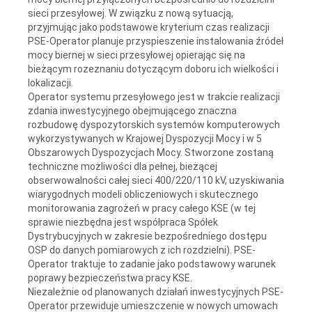
sieci przesyłowej. W związku z nową sytuacją,
przyjmując jako podstawowe kryterium czas realizacji
PSE-Operator planuje przyspieszenie instalowania źródeł
mocy biernej w sieci przesyłowej opierając się na
bieżącym rozeznaniu dotyczącym doboru ich wielkości i
lokalizacji.
Operator systemu przesyłowego jest w trakcie realizacji
zdania inwestycyjnego obejmującego znaczna
rozbudowę dyspozytorskich systemów komputerowych
wykorzystywanych w Krajowej Dyspozycji Mocy i w 5
Obszarowych Dyspozycjach Mocy. Stworzone zostaną
techniczne możliwości dla pełnej, bieżącej
obserwowalności całej sieci 400/220/110 kV, uzyskiwania
wiarygodnych modeli obliczeniowych i skutecznego
monitorowania zagrożeń w pracy całego KSE (w tej
sprawie niezbędna jest współpraca Spółek
Dystrybucyjnych w zakresie bezpośredniego dostępu
OSP do danych pomiarowych z ich rozdzielni). PSE-
Operator traktuje to zadanie jako podstawowy warunek
poprawy bezpieczeństwa pracy KSE.
Niezależnie od planowanych działań inwestycyjnych PSE-
Operator przewiduje umieszczenie w nowych umowach