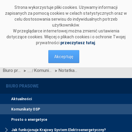
Przejdź do komentarzy
Strona wykorzystuje pliki cookies. Używamy informacji
zapisanych za pomocą cookies w celach statystycznych oraz w
celu dostosowania serwisu do indywidualnych potrzeb
użytkowników.
W przeglądarce internetowej można zmienić ustawienia
dotyczące cookies. Więcej o plikach cookies i o ochronie Twojej
prywatności
przeczytasz tutaj
.
Akceptuję
Biuro prasowe
Komunikaty OSP
Notatka Zarządu PSE-Operator S.A. w sprawie awarii napięciowej w krajowym systemie elektroenergetycznym w dniu 26.06.2006
>
>
BIURO PRASOWE
Aktualności
Komunikaty OSP
Prosto o energetyce
Jak funkcjonuje Krajowy System Elektroenergetyczny?