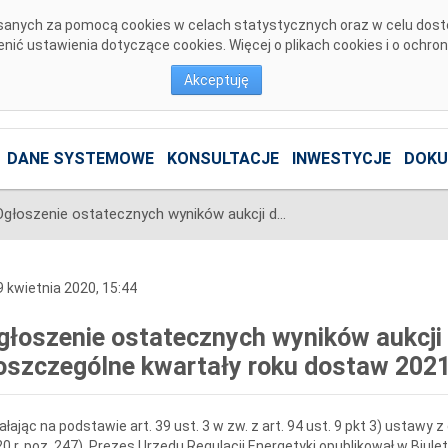
pisanych za pomocą cookies w celach statystycznych oraz w celu dos
ić ustawienia dotyczące cookies. Więcej o plikach cookies i o ochro
Akceptuję
DANE SYSTEMOWE
KONSULTACJE
INWESTYCJE
DOKU
Ogłoszenie ostatecznych wyników aukcji dodatkowych na poszczególne kwartały roku dostaw 2021
 kwietnia 2020, 15:44
głoszenie ostatecznych wyników aukcj
oszczególne kwartały roku dostaw 202
ałając na podstawie art. 39 ust. 3 w zw. z art. 94 ust. 9 pkt 3) ustawy z d
0 r. poz. 247), Prezes Urzędu Regulacji Energetyki opublikował w Biule