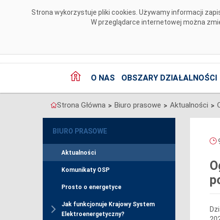
Przejdź do komentarzy
Strona wykorzystuje pliki cookies. Używamy informacji za
W przeglądarce internetowej można zmien
O NAS
OBSZARY DZIAŁALNOŚCI
Strona Główna
Biuro prasowe
Aktualności
>
>
>
BIURO PRASOWE
9
Aktualności
O
Komunikaty OSP
p
Prosto o energetyce
Jak funkcjonuje Krajowy System
Dzi
Elektroenergetyczny?
202