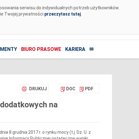
tosowania serwisu do indywidualnych potrzeb użytkowników.
nie Twojej prywatności
przeczytasz tutaj
.
MENTY
BIURO PRASOWE
KARIERA
✉
DRUKUJ
DOC
PDF
i dodatkowych na
1
nia 8 grudnia 2017 r. o rynku mocy (t.j. Dz. U. z
tynie Informacji Publicznej ostateczne wyniki