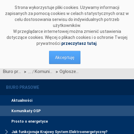
Przejdź do komentarzy
Strona wykorzystuje pliki cookies. Używamy informacji
zapisanych za pomocą cookies w celach statystycznych oraz w
celu dostosowania serwisu do indywidualnych potrzeb
użytkowników.
W przeglądarce internetowej można zmienić ustawienia
dotyczące cookies. Więcej o plikach cookies i o ochronie Twojej
prywatności
przeczytasz tutaj
.
Akceptuję
Biuro prasowe
Komunikaty OSP
Ogłoszenie wyników jednostronnego przetargu miesięcznego na zdolności przesyłowe połączenia PSE S.A. i NEK UKRENERGO na czerwiec 2015 r.
>
>
BIURO PRASOWE
Aktualności
Komunikaty OSP
Prosto o energetyce
Jak funkcjonuje Krajowy System Elektroenergetyczny?