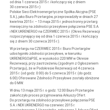
od dnia 1 czerwca 2015 r. i kończący się z dniem
30 czerwca 2015 r.)
Polskie Sieci Elektroenergetyczne Spółka Akcyjna (PSE
S.A.), jako Biuro Przetargów, przeprowadziły w dniach 27
kwietnia 2015 r. – 13 maja 2015 r. jednostronny przetarg
miesięczny na zdolności przesyłowe połączenia PSE S.A.
i NEK UKRENERGO na CZERWIEC 2015 r. (Okres Rezerwacji
rozpoczynający się od dnia 1 czerwca 2015 r. i kończący
się z dniem 30 czerwca 2015 r.).
W przetargu na CZERWIEC 2015 r. Biuro Przetargów
udostępniło zdolności przesyłowe, w kierunku
UKRENERGOàPSE, w wysokości 220 MW w Okresie
Rezerwacji, przy zastrzeżeniu (zgodnym z Ogłoszeniem
Przetargu), że w Podokresie Rezerwacji od 4 czerwca
2015 r. (od godz. 0:00) do 5 czerwca 2015 r. (do godz.
6:00) Oferowane Zdolności Przesyłowe zostały obniżone
do 0 MW.
W dniu 13 maja 2015 r. o godz. 12:00 Biuro Przetargów
zakończyło proces przyjmowania Arkuszy Ofert.
Do przetargu na zdolności przesyłowe połączenia PSE
S.A. i NEK UKRENERGO na czerwiec 2015 r.
zarejestrowano 1 Uczestnika, zgłoszono 1 Arkusz Ofert.