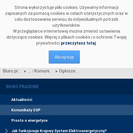
Przejdź do komentarzy
Strona wykorzystuje pliki cookies. Używamy informacji
zapisanych za pomocą cookies w celach statystycznych oraz w
celu dostosowania serwisu do indywidualnych potrzeb
użytkowników.
W przeglądarce internetowej można zmienić ustawienia
dotyczące cookies. Więcej o plikach cookies i o ochronie Twojej
prywatności
przeczytasz tutaj
.
Akceptuję
Biuro prasowe
Komunikaty OSP
Ogłoszenie wyników jednostronnego przetargu miesięcznego na zdolności przesyłowe połączenia PSE S.A. i NEK UKRENERGO na grudzień 2015 r.
>
>
BIURO PRASOWE
Aktualności
Komunikaty OSP
Prosto o energetyce
Jak funkcjonuje Krajowy System Elektroenergetyczny?