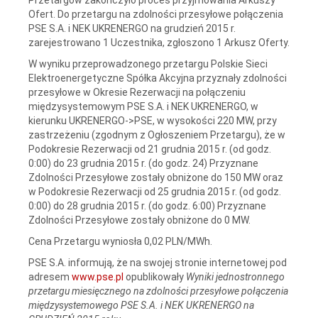
Ofert. Do przetargu na zdolności przesyłowe połączenia
PSE S.A. i NEK UKRENERGO na grudzień 2015 r.
zarejestrowano 1 Uczestnika, zgłoszono 1 Arkusz Oferty.
W wyniku przeprowadzonego przetargu Polskie Sieci
Elektroenergetyczne Spółka Akcyjna przyznały zdolności
przesyłowe w Okresie Rezerwacji na połączeniu
międzysystemowym PSE S.A. i NEK UKRENERGO, w
kierunku UKRENERGO->PSE, w wysokości 220 MW, przy
zastrzeżeniu (zgodnym z Ogłoszeniem Przetargu), że w
Podokresie Rezerwacji od 21 grudnia 2015 r. (od godz.
0:00) do 23 grudnia 2015 r. (do godz. 24) Przyznane
Zdolności Przesyłowe zostały obniżone do 150 MW oraz
w Podokresie Rezerwacji od 25 grudnia 2015 r. (od godz.
0:00) do 28 grudnia 2015 r. (do godz. 6:00) Przyznane
Zdolności Przesyłowe zostały obniżone do 0 MW.
Cena Przetargu wyniosła 0,02 PLN/MWh.
PSE S.A. informują, że na swojej stronie internetowej pod
adresem
www.pse.pl
opublikowały
Wyniki jednostronnego
przetargu miesięcznego na zdolności przesyłowe połączenia
międzysystemowego PSE S.A. i NEK UKRENERGO na