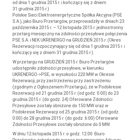
od dnia 1 grudnia 2015 r. i kończący się z dniem
31 grudnia 2015 r.)
Polskie Sieci Elektroenergetyczne Spółka Akcyjna (PSE
S.A.), jako Biuro Przetargów, przeprowadziły w dniach 23
października 2015 r. – 12 listopada 2015 r. jednostronny
przetarg miesięczny na zdolności przesyłowe połączenia
PSE S.A. i NEK UKRENERGO na GRUDZIEŃ 2015 r. (Okres
Rezerwacji rozpoczynający się od dnia 1 grudnia 2015 r. i
kończący się z dniem 31 grudnia 2015 r.).
W przetargu na GRUDZIEŃ 2015 r. Biuro Przetargów
udostępniło zdolności przesyłowe, w kierunku
UKRENERGO->PSE, w wysokości 220 MW w Okresie
Rezerwacji, przy zastrzeżeniu przy zastrzeżeniu
(zgodnym z Ogłoszeniem Przetargu), że w Podokresie
Rezerwacji od 21 grudnia 2015 r. (od godz. 0:00) do 23
grudnia 2015 r. (do godz. 24) Oferowane Zdolności
Przesyłowe zostały obniżone do 150 MW oraz w
Podokresie Rezerwacji od 25 grudnia 2015 r. (od godz.
0:00) do 28 grudnia 2015 r. (do godz. 6:00) Oferowane
Zdolności Przesyłowe zostały obniżone do 0 MW.
W dniu 12 listopada 2015 r. o godz. 12:00 Biuro
Przetargów zakończyło proces przyjmowania Arkuszy