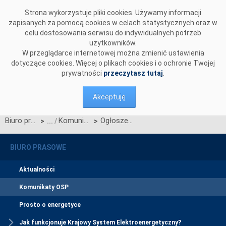
Przejdź do komentarzy
Strona wykorzystuje pliki cookies. Używamy informacji
zapisanych za pomocą cookies w celach statystycznych oraz w
celu dostosowania serwisu do indywidualnych potrzeb
użytkowników.
W przeglądarce internetowej można zmienić ustawienia
dotyczące cookies. Więcej o plikach cookies i o ochronie Twojej
prywatności
przeczytasz tutaj
.
Akceptuję
Biuro prasowe
Komunikaty OSP
Ogłoszenie wyników jednostronnego przetargu miesięcznego na zdolności przesyłowe połączenia PSE S.A. i NEK UKRENERGO na luty 2015 r.
>
>
BIURO PRASOWE
Aktualności
Komunikaty OSP
Prosto o energetyce
Jak funkcjonuje Krajowy System Elektroenergetyczny?