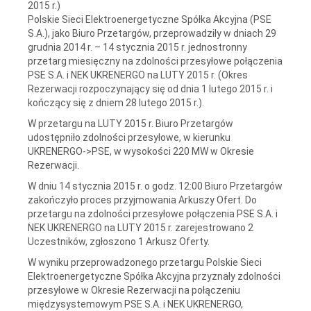
2015 r.)
Polskie Sieci Elektroenergetyczne Spółka Akcyjna (PSE
S.A.), jako Biuro Przetargów, przeprowadziły w dniach 29
grudnia 2014 r. – 14 stycznia 2015 r. jednostronny
przetarg miesięczny na zdolności przesyłowe połączenia
PSE S.A. i NEK UKRENERGO na LUTY 2015 r. (Okres
Rezerwacji rozpoczynający się od dnia 1 lutego 2015 r. i
kończący się z dniem 28 lutego 2015 r.).
W przetargu na LUTY 2015 r. Biuro Przetargów
udostępniło zdolności przesyłowe, w kierunku
UKRENERGO->PSE, w wysokości 220 MW w Okresie
Rezerwacji.
W dniu 14 stycznia 2015 r. o godz. 12:00 Biuro Przetargów
zakończyło proces przyjmowania Arkuszy Ofert. Do
przetargu na zdolności przesyłowe połączenia PSE S.A. i
NEK UKRENERGO na LUTY 2015 r. zarejestrowano 2
Uczestników, zgłoszono 1 Arkusz Oferty.
W wyniku przeprowadzonego przetargu Polskie Sieci
Elektroenergetyczne Spółka Akcyjna przyznały zdolności
przesyłowe w Okresie Rezerwacji na połączeniu
międzysystemowym PSE S.A. i NEK UKRENERGO,