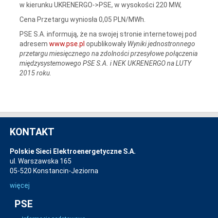
w kierunku UKRENERGO->PSE, w wysokości 220 MW,
Cena Przetargu wyniosła 0,05 PLN/MWh.
PSE S.A. informują, że na swojej stronie internetowej pod
adresem
www.pse.pl
opublikowały
Wyniki jednostronnego
przetargu miesięcznego na zdolności przesyłowe połączenia
międzysystemowego PSE S.A. i NEK UKRENERGO na LUTY
2015 roku
.
KONTAKT
Polskie Sieci Elektroenergetyczne S.A.
ul. Warszawska 165
05-520 Konstancin-Jeziorna
więcej
PSE