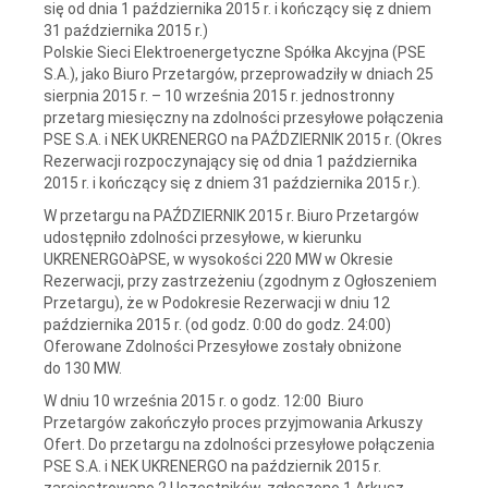
się od dnia 1 października 2015 r. i kończący się z dniem
31 października 2015 r.)
Polskie Sieci Elektroenergetyczne Spółka Akcyjna (PSE
S.A.), jako Biuro Przetargów, przeprowadziły w dniach 25
sierpnia 2015 r. – 10 września 2015 r. jednostronny
przetarg miesięczny na zdolności przesyłowe połączenia
PSE S.A. i NEK UKRENERGO na PAŹDZIERNIK 2015 r. (Okres
Rezerwacji rozpoczynający się od dnia 1 października
2015 r. i kończący się z dniem 31 października 2015 r.).
W przetargu na PAŹDZIERNIK 2015 r. Biuro Przetargów
udostępniło zdolności przesyłowe, w kierunku
UKRENERGOàPSE, w wysokości 220 MW w Okresie
Rezerwacji, przy zastrzeżeniu (zgodnym z Ogłoszeniem
Przetargu), że w Podokresie Rezerwacji w dniu 12
października 2015 r. (od godz. 0:00 do godz. 24:00)
Oferowane Zdolności Przesyłowe zostały obniżone
do 130 MW.
W dniu 10 września 2015 r. o godz. 12:00 Biuro
Przetargów zakończyło proces przyjmowania Arkuszy
Ofert. Do przetargu na zdolności przesyłowe połączenia
PSE S.A. i NEK UKRENERGO na październik 2015 r.
zarejestrowano 2 Uczestników, zgłoszono 1 Arkusz