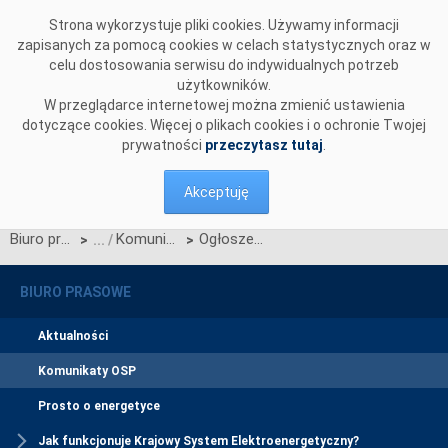
Przejdź do komentarzy
Strona wykorzystuje pliki cookies. Używamy informacji
zapisanych za pomocą cookies w celach statystycznych oraz w
celu dostosowania serwisu do indywidualnych potrzeb
użytkowników.
W przeglądarce internetowej można zmienić ustawienia
dotyczące cookies. Więcej o plikach cookies i o ochronie Twojej
prywatności
przeczytasz tutaj
.
Akceptuję
Biuro prasowe
Komunikaty OSP
Ogłoszenie wyników jednostronnego przetargu miesięcznego na zdolności przesyłowe połączenia PSE S.A. i NEK UKRENERGO na październik 2015 r.
>
>
BIURO PRASOWE
Aktualności
Komunikaty OSP
Prosto o energetyce
Jak funkcjonuje Krajowy System Elektroenergetyczny?