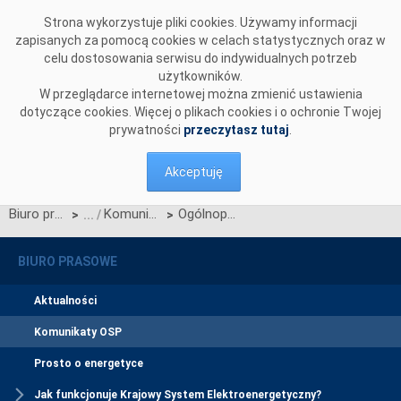
Przejdź do komentarzy
Strona wykorzystuje pliki cookies. Używamy informacji
zapisanych za pomocą cookies w celach statystycznych oraz w
celu dostosowania serwisu do indywidualnych potrzeb
użytkowników.
W przeglądarce internetowej można zmienić ustawienia
dotyczące cookies. Więcej o plikach cookies i o ochronie Twojej
prywatności
przeczytasz tutaj
.
Akceptuję
Biuro prasowe
Komunikaty OSP
Ogólnopolski konkurs "Bezpieczniej z prądem" rozstrzygnięty!
>
>
BIURO PRASOWE
Aktualności
Komunikaty OSP
Prosto o energetyce
Jak funkcjonuje Krajowy System Elektroenergetyczny?