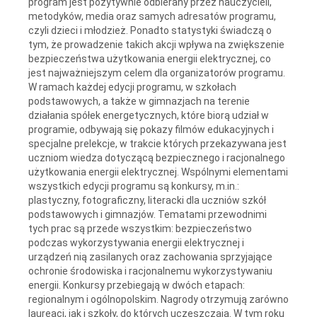
program jest pozytywnie odbierany przez nauczycieli,
metodyków, media oraz samych adresatów programu,
czyli dzieci i młodzież. Ponadto statystyki świadczą o
tym, że prowadzenie takich akcji wpływa na zwiększenie
bezpieczeństwa użytkowania energii elektrycznej, co
jest najważniejszym celem dla organizatorów programu.
W ramach każdej edycji programu, w szkołach
podstawowych, a także w gimnazjach na terenie
działania spółek energetycznych, które biorą udział w
programie, odbywają się pokazy filmów edukacyjnych i
specjalne prelekcje, w trakcie których przekazywana jest
uczniom wiedza dotyczącą bezpiecznego i racjonalnego
użytkowania energii elektrycznej. Wspólnymi elementami
wszystkich edycji programu są konkursy, m.in.:
plastyczny, fotograficzny, literacki dla uczniów szkół
podstawowych i gimnazjów. Tematami przewodnimi
tych prac są przede wszystkim: bezpieczeństwo
podczas wykorzystywania energii elektrycznej i
urządzeń nią zasilanych oraz zachowania sprzyjające
ochronie środowiska i racjonalnemu wykorzystywaniu
energii. Konkursy przebiegają w dwóch etapach:
regionalnym i ogólnopolskim. Nagrody otrzymują zarówno
laureaci, jak i szkoły, do których uczęszczają. W tym roku