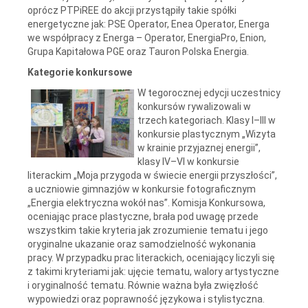
oprócz PTPiREE do akcji przystąpiły takie spółki
energetyczne jak: PSE Operator, Enea Operator, Energa
we współpracy z Energa – Operator, EnergiaPro, Enion,
Grupa Kapitałowa PGE oraz Tauron Polska Energia.
Kategorie konkursowe
W tegorocznej edycji uczestnicy
konkursów rywalizowali w
trzech kategoriach. Klasy I–III w
konkursie plastycznym „Wizyta
w krainie przyjaznej energii”,
klasy IV–VI w konkursie
literackim „Moja przygoda w świecie energii przyszłości”,
a uczniowie gimnazjów w konkursie fotograficznym
„Energia elektryczna wokół nas”. Komisja Konkursowa,
oceniając prace plastyczne, brała pod uwagę przede
wszystkim takie kryteria jak zrozumienie tematu i jego
oryginalne ukazanie oraz samodzielność wykonania
pracy. W przypadku prac literackich, oceniający liczyli się
z takimi kryteriami jak: ujęcie tematu, walory artystyczne
i oryginalność tematu. Równie ważna była zwięzłość
wypowiedzi oraz poprawność językowa i stylistyczna.