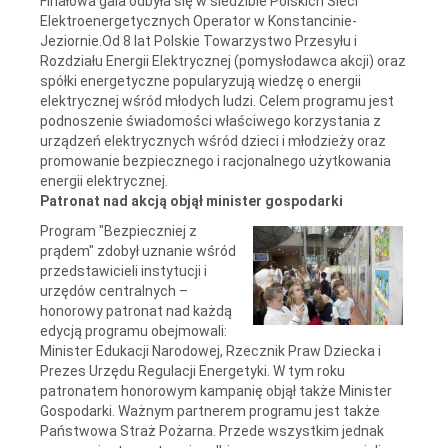
Finałowa gala odbyła się w siedzibie Polskich Sieci
Elektroenergetycznych Operator w Konstancinie-
Jeziornie.Od 8 lat Polskie Towarzystwo Przesyłu i
Rozdziału Energii Elektrycznej (pomysłodawca akcji) oraz
spółki energetyczne popularyzują wiedzę o energii
elektrycznej wśród młodych ludzi. Celem programu jest
podnoszenie świadomości właściwego korzystania z
urządzeń elektrycznych wśród dzieci i młodzieży oraz
promowanie bezpiecznego i racjonalnego użytkowania
energii elektrycznej.
Patronat nad akcją objął minister gospodarki
Program "Bezpieczniej z
prądem" zdobył uznanie wśród
przedstawicieli instytucji i
urzędów centralnych –
honorowy patronat nad każdą
edycją programu obejmowali:
Minister Edukacji Narodowej, Rzecznik Praw Dziecka i
Prezes Urzędu Regulacji Energetyki. W tym roku
patronatem honorowym kampanię objął także Minister
Gospodarki. Ważnym partnerem programu jest także
Państwowa Straż Pożarna. Przede wszystkim jednak