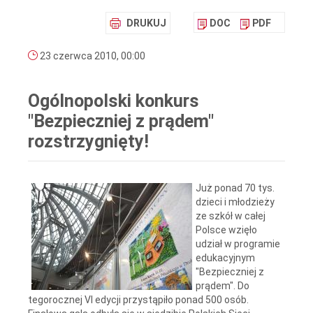
DRUKUJ
DOC
PDF
23 czerwca 2010, 00:00
Ogólnopolski konkurs
"Bezpieczniej z prądem"
rozstrzygnięty!
Już ponad 70 tys.
dzieci i młodzieży
ze szkół w całej
Polsce wzięło
udział w programie
edukacyjnym
"Bezpieczniej z
prądem". Do
tegorocznej VI edycji przystąpiło ponad 500 osób.