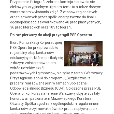
Przy ocenie fotografii zebrana komisja kierowała się
ciekawym, oryginalnym ujęciem tematu a także dobrym
warsztatem wykonania zdjęć. Z etapów regionalnych
organizowanych przez spółki energetyczne do finału
ogólnopolskiego zakwalifikowano 40 prac plastycznych,
36 prac literackich oraz 105 fotografii.
Po raz pierwszy do akcji przystąpił PSE Operator
Biuro Komunikacji Korporacyjnej
PSE Operator przeprowadziło
regionalny etap konkursów
edukacyjnych, które spotkały się
z dużym zainteresowaniem
wśród uczniów szkół
podstawowych i gimnazjów, nie tylko z terenu Warszawy.
Przystąpienie spółki do programu „Bezpieczniej z
prądem” realizowane jest w ramach Społecznej
Odpowiedzialność Biznesu (CSR). Ogłoszone przez PSE
Operator konkursy na terenie Warszawy objęte zostały
honorowym patronatem Mazowieckiego Kuratora
Oświaty. Spółka zgodnie z ogólnopolskim regulaminem
konkursów przyjmowała również prace napływające z
tych terenów kraju, gdzie konkursy nie zostały