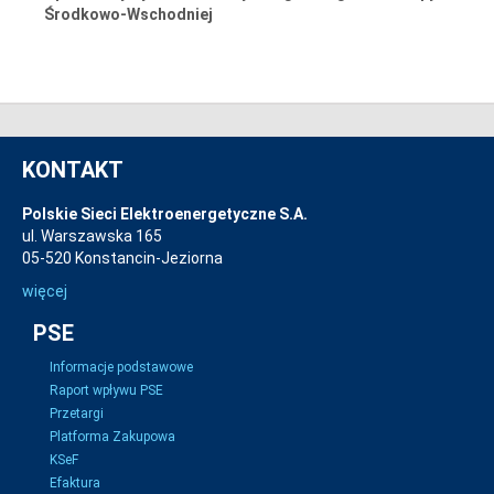
Środkowo-Wschodniej
KONTAKT
Polskie Sieci Elektroenergetyczne S.A.
ul. Warszawska 165
05-520 Konstancin-Jeziorna
więcej
PSE
Informacje podstawowe
Raport wpływu PSE
Przetargi
Platforma Zakupowa
KSeF
Efaktura