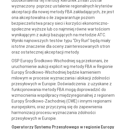
udoskonalenia tej metody. Kierunek zmian został
wyznaczony poprzez ustalenie regionalnych kryteriów
akceptacji dla nowej metody FBA zakładających, że jest
ona akceptowalna o ile zagwarantuje poziom
bezpieczeństwa pracy sieci i korzyści ekonomiczno-
społeczne wyższe lub co najmniej równe wartościom
wynikającym z aukcji bazujących na metodzie ATC.
Wyniki najnowszych testów typu "Dry Run" będą miały
istotne znaczenie dla oceny zainteresowanych stron
oraz ostatecznej akceptacji metody.
OSP Europy Środkowo-Wschodniej są przekonani, że
uruchomienie aukcji explicit wg metody FBA w Regionie
Europy Środkowo-Wschodniej będzie kamieniem
milowym w procesie wyznaczania i alokacji zdolności
przesyłowych w Europie. Doświadczenia z uzyskane z
funkcjonowania metody FBA mogą doprowadzić do
wzmocnienia współpracy międzyregionalnej z regionem
Europy Środkowo-Zachodniej (CWE) i innymi regionami
europejskimi, oraz przyczynią się do zapewnienia
harmonizacji procesu wyznaczania zdolności
przesyłowych w Europie.
Operatorzy Systemu Przesyłowego w regionie Europy