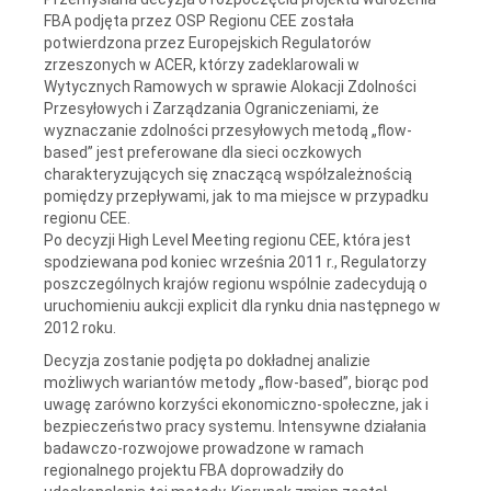
FBA podjęta przez OSP Regionu CEE została
potwierdzona przez Europejskich Regulatorów
zrzeszonych w ACER, którzy zadeklarowali w
Wytycznych Ramowych w sprawie Alokacji Zdolności
Przesyłowych i Zarządzania Ograniczeniami, że
wyznaczanie zdolności przesyłowych metodą „flow-
based” jest preferowane dla sieci oczkowych
charakteryzujących się znaczącą współzależnością
pomiędzy przepływami, jak to ma miejsce w przypadku
regionu CEE.
Po decyzji High Level Meeting regionu CEE, która jest
spodziewana pod koniec września 2011 r., Regulatorzy
poszczególnych krajów regionu wspólnie zadecydują o
uruchomieniu aukcji explicit dla rynku dnia następnego w
2012 roku.
Decyzja zostanie podjęta po dokładnej analizie
możliwych wariantów metody „flow-based”, biorąc pod
uwagę zarówno korzyści ekonomiczno-społeczne, jak i
bezpieczeństwo pracy systemu. Intensywne działania
badawczo-rozwojowe prowadzone w ramach
regionalnego projektu FBA doprowadziły do