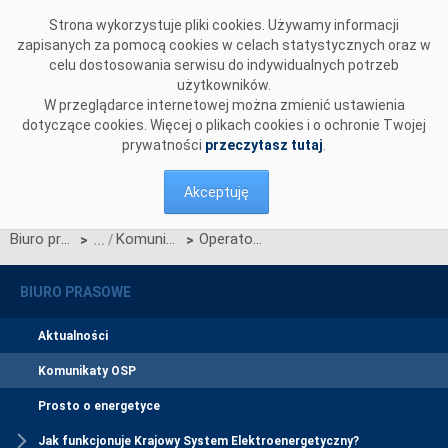
Przejdź do komentarzy
Strona wykorzystuje pliki cookies. Używamy informacji
zapisanych za pomocą cookies w celach statystycznych oraz w
celu dostosowania serwisu do indywidualnych potrzeb
użytkowników.
W przeglądarce internetowej można zmienić ustawienia
dotyczące cookies. Więcej o plikach cookies i o ochronie Twojej
prywatności
przeczytasz tutaj
.
Akceptuję
Biuro prasowe
Komunikaty OSP
Operatorzy Regionu Europy Środkowo-Wschodniej dążą do implementacji alokacji zdolności przesyłowych metodą "flow-based"
>
>
BIURO PRASOWE
Aktualności
Komunikaty OSP
Prosto o energetyce
Jak funkcjonuje Krajowy System Elektroenergetyczny?