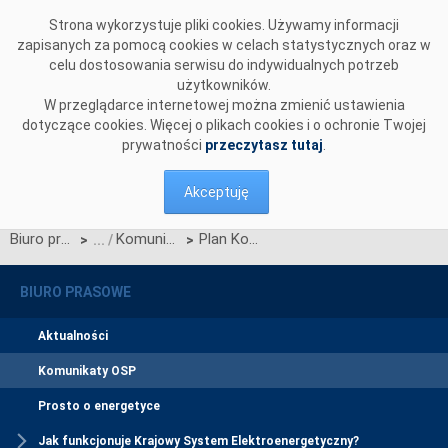
Przejdź do komentarzy
Strona wykorzystuje pliki cookies. Używamy informacji
zapisanych za pomocą cookies w celach statystycznych oraz w
celu dostosowania serwisu do indywidualnych potrzeb
użytkowników.
W przeglądarce internetowej można zmienić ustawienia
dotyczące cookies. Więcej o plikach cookies i o ochronie Twojej
prywatności
przeczytasz tutaj
.
Akceptuję
Biuro prasowe
Komunikaty OSP
Plan Koordynacyjny Roczny na 2009, 2010 i 2011 r.
>
>
BIURO PRASOWE
Aktualności
Komunikaty OSP
Prosto o energetyce
Jak funkcjonuje Krajowy System Elektroenergetyczny?