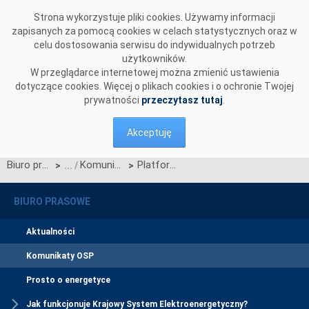
Przejdź do komentarzy
Strona wykorzystuje pliki cookies. Używamy informacji
zapisanych za pomocą cookies w celach statystycznych oraz w
celu dostosowania serwisu do indywidualnych potrzeb
użytkowników.
W przeglądarce internetowej można zmienić ustawienia
dotyczące cookies. Więcej o plikach cookies i o ochronie Twojej
prywatności
przeczytasz tutaj
.
Akceptuję
Biuro prasowe
Komunikaty OSP
Platforma Informacyjna Inteligentnego Opomiarowania
>
>
BIURO PRASOWE
Aktualności
Komunikaty OSP
Prosto o energetyce
Jak funkcjonuje Krajowy System Elektroenergetyczny?