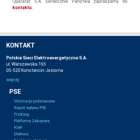
Operator S.A. Serdecznie Państwa zapraszamy do
kontaktu.
KONTAKT
Polskie Sieci Elektroenergetyczne S.A.
ul. Warszawska 165
05-520 Konstancin-Jeziorna
więcej
PSE
Informacje podstawowe
Raport wpływu PSE
Przetargi
Platforma Zakupowa
KSeF
Efaktura