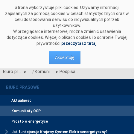
Przejdź do komentarzy
Strona wykorzystuje pliki cookies. Używamy informacji
zapisanych za pomocą cookies w celach statystycznych oraz w
celu dostosowania serwisu do indywidualnych potrzeb
użytkowników.
W przeglądarce internetowej można zmienić ustawienia
dotyczące cookies. Więcej o plikach cookies i o ochronie Twojej
prywatności
przeczytasz tutaj
.
Akceptuję
Biuro prasowe
Komunikaty OSP
Podpisanie umowy na linię tymczasową
>
>
BIURO PRASOWE
Aktualności
Komunikaty OSP
Prosto o energetyce
Jak funkcjonuje Krajowy System Elektroenergetyczny?