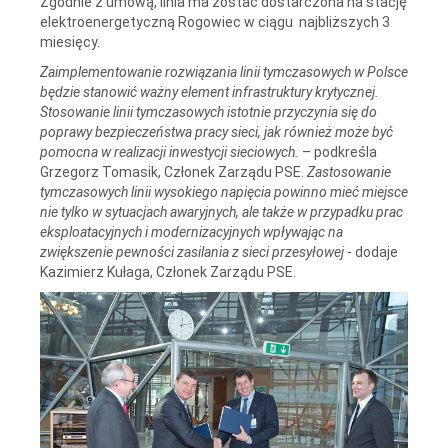
Zgodnie z umową, linia ma zostać dostarczona na stację
elektroenergetyczną Rogowiec w ciągu najbliższych 3
miesięcy.
Zaimplementowanie rozwiązania linii tymczasowych w Polsce
będzie stanowić ważny element infrastruktury krytycznej.
Stosowanie linii tymczasowych istotnie przyczynia się do
poprawy bezpieczeństwa pracy sieci, jak również może być
pomocna w realizacji inwestycji sieciowych.
– podkreśla
Grzegorz Tomasik, Członek Zarządu PSE.
Zastosowanie
tymczasowych linii wysokiego napięcia powinno mieć miejsce
nie tylko w sytuacjach awaryjnych, ale także w przypadku prac
eksploatacyjnych i modernizacyjnych wpływając na
zwiększenie pewności zasilania z sieci przesyłowej
- dodaje
Kazimierz Kułaga, Członek Zarządu PSE.