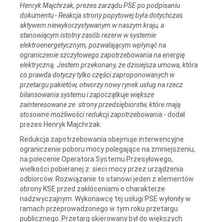
Henryk Majchrzak, prezes zarządu PSE po podpisaniu
dokumentu - Reakcja strony popytowej była dotychczas
aktywem niewykorzystywanym w naszym kraju, a
stanowiącym istotny zasób rezerw w systemie
elektroenergetycznym, pozwalającym wpłynąć na
ograniczenie szczytowego zapotrzebowania na energię
elektryczną. Jestem przekonany, że dzisiejsza umowa, która
co prawda dotyczy tylko części zaproponowanych w
przetargu pakietów, otworzy nowy rynek usług na rzecz
bilansowania systemu i zapoczątkuje większe
zainteresowane ze strony przedsiębiorstw, które mają
stosowne możliwości redukcji zapotrzebowania.-
dodał
prezes Henryk Majchrzak.
Redukcja zapotrzebowania obejmuje interwencyjne
ograniczenie poboru mocy polegające na zmniejszeniu,
na polecenie Operatora Systemu Przesyłowego,
wielkości pobieranej z sieci mocy przez urządzenia
odbiorców. Rozwiązanie to stanowi jeden z elementów
obrony KSE przed zakłóceniami o charakterze
nadzwyczajnym. Wykonawcę tej usługi PSE wyłoniły w
ramach przeprowadzonego w tym roku przetargu
publicznego. Przetarg skierowany był do większych