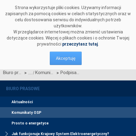
Przejdź do komentarzy
Strona wykorzystuje pliki cookies. Używamy informacji
zapisanych za pomocą cookies w celach statystycznych oraz w
celu dostosowania serwisu do indywidualnych potrzeb
użytkowników.
W przeglądarce internetowej można zmienić ustawienia
dotyczące cookies. Więcej o plikach cookies i o ochronie Twojej
prywatności
przeczytasz tutaj
.
Akceptuję
Biuro prasowe
Komunikaty OSP
Podpisano pierwszą w historii polskiej energetyki umowę na negawaty
>
>
BIURO PRASOWE
Aktualności
Komunikaty OSP
Prosto o energetyce
Jak funkcjonuje Krajowy System Elektroenergetyczny?