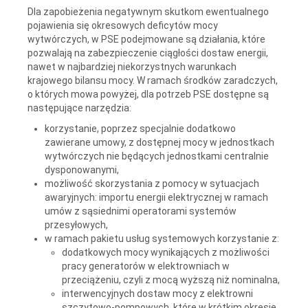
Dla zapobieżenia negatywnym skutkom ewentualnego
pojawienia się okresowych deficytów mocy
wytwórczych, w PSE podejmowane są działania, które
pozwalają na zabezpieczenie ciągłości dostaw energii,
nawet w najbardziej niekorzystnych warunkach
krajowego bilansu mocy. W ramach środków zaradczych,
o których mowa powyżej, dla potrzeb PSE dostępne są
następujące narzędzia:
korzystanie, poprzez specjalnie dodatkowo
zawierane umowy, z dostępnej mocy w jednostkach
wytwórczych nie będących jednostkami centralnie
dysponowanymi,
możliwość skorzystania z pomocy w sytuacjach
awaryjnych: importu energii elektrycznej w ramach
umów z sąsiednimi operatorami systemów
przesyłowych,
w ramach pakietu usług systemowych korzystanie z:
dodatkowych mocy wynikających z możliwości
pracy generatorów w elektrowniach w
przeciążeniu, czyli z mocą wyższą niż nominalna,
interwencyjnych dostaw mocy z elektrowni
szczytowo-pompowych, które w krótkim okresie