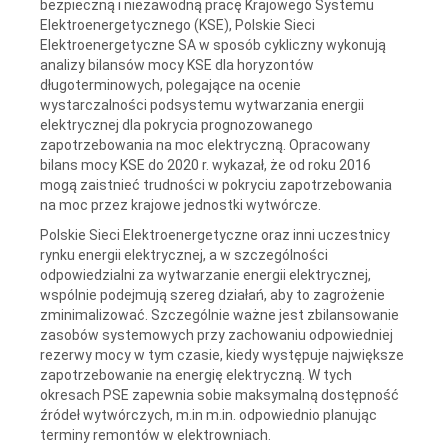
bezpieczną i niezawodną pracę Krajowego Systemu
Elektroenergetycznego (KSE), Polskie Sieci
Elektroenergetyczne SA w sposób cykliczny wykonują
analizy bilansów mocy KSE dla horyzontów
długoterminowych, polegające na ocenie
wystarczalności podsystemu wytwarzania energii
elektrycznej dla pokrycia prognozowanego
zapotrzebowania na moc elektryczną. Opracowany
bilans mocy KSE do 2020 r. wykazał, że od roku 2016
mogą zaistnieć trudności w pokryciu zapotrzebowania
na moc przez krajowe jednostki wytwórcze.
Polskie Sieci Elektroenergetyczne oraz inni uczestnicy
rynku energii elektrycznej, a w szczególności
odpowiedzialni za wytwarzanie energii elektrycznej,
wspólnie podejmują szereg działań, aby to zagrożenie
zminimalizować. Szczególnie ważne jest zbilansowanie
zasobów systemowych przy zachowaniu odpowiedniej
rezerwy mocy w tym czasie, kiedy występuje największe
zapotrzebowanie na energię elektryczną. W tych
okresach PSE zapewnia sobie maksymalną dostępność
źródeł wytwórczych, m.in m.in. odpowiednio planując
terminy remontów w elektrowniach.