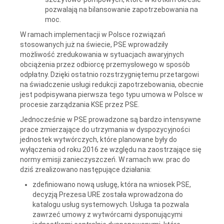
pozwalają na bilansowanie zapotrzebowania na
moc.
W ramach implementacji w Polsce rozwiązań
stosowanych już na świecie, PSE wprowadziły
możliwość zredukowania w sytuacjach awaryjnych
obciążenia przez odbiorcę przemysłowego w sposób
odpłatny. Dzięki ostatnio rozstrzygniętemu przetargowi
na świadczenie usługi redukcji zapotrzebowania, obecnie
jest podpisywana pierwsza tego typu umowa w Polsce w
procesie zarządzania KSE przez PSE.
Jednocześnie w PSE prowadzone są bardzo intensywne
prace zmierzające do utrzymania w dyspozycyjności
jednostek wytwórczych, które planowane były do
wyłączenia od roku 2016 ze względu na zaostrzające się
normy emisji zanieczyszczeń. W ramach ww. prac do
dziś zrealizowano następujące działania:
zdefiniowano nową usługę, która na wniosek PSE,
decyzją Prezesa URE została wprowadzona do
katalogu usług systemowych. Usługa ta pozwala
zawrzeć umowy z wytwórcami dysponującymi