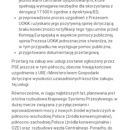
jednostkami centralnie dysponowanymi, które
spełniają wymagania niezbędne dla skorzystania z
derogacji 17 500 h zgodnie z dyrektywą IED,
przeprowadzono proces uzgodnień z Prezesem
UOKiK i uzyskano jego pozytywną opinię dotyczącą
braku konieczności notyfikacji tego typu umów przed
Komisją Europejską w aspekcie pomocy publicznej;
opinia Prezesa UOKiK jednoznacznie stwierdza, że
w tym przypadku nie występuje pomoc publiczna,
przygotowano dokumentację przetargową.
Przetarg na zakup ww. usługi zostanie ogłoszony przez
PSE jeszcze w tym półroczu, obecnie trwają końcowe
uzgodnienia z URE i Ministerstwem Gospodarki
dotyczące wysokości uzasadnionych kosztów zakupu
tej usługi.
Równocześnie, w ciągu najbliższych lat, planowana jest
istotna rozbudowa Krajowego Systemu Przesyłowego, w
dużej mierze związana z przyłączeniami i
wprowadzeniem mocy z nowych źródeł wytwórczych w
północno-wschodniej Polsce (źródła konwencjonalne),
północno-zachodniej Polsce (źródła konwencjonalne i
OZE) oraz rozbudowy węzła Centralnego. Ponadto, do