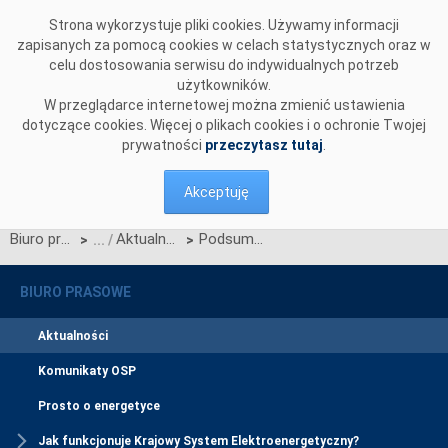
Przejdź do komentarzy
Strona wykorzystuje pliki cookies. Używamy informacji
zapisanych za pomocą cookies w celach statystycznych oraz w
celu dostosowania serwisu do indywidualnych potrzeb
użytkowników.
W przeglądarce internetowej można zmienić ustawienia
dotyczące cookies. Więcej o plikach cookies i o ochronie Twojej
prywatności
przeczytasz tutaj
.
Akceptuję
Biuro prasowe
Aktualności
Podsumowanie działań związanych z wdrożeniem CSIRE – maj 2026
>
>
BIURO PRASOWE
Aktualności
Komunikaty OSP
Prosto o energetyce
Jak funkcjonuje Krajowy System Elektroenergetyczny?