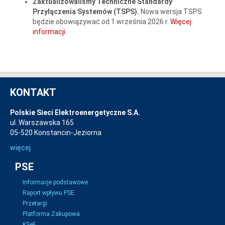
Zaktualizowaliśmy
Techniczne Standardy
Przyłączenia Systemów (TSPS).
Nowa wersja TSPS
będzie obowiązywać od 1 września 2026 r.
Więcej
informacji
KONTAKT
Polskie Sieci Elektroenergetyczne S.A.
ul. Warszawska 165
05-520 Konstancin-Jeziorna
więcej
PSE
Informacje podstawowe
Raport wpływu PSE
Przetargi
Platforma Zakupowa
KSeF