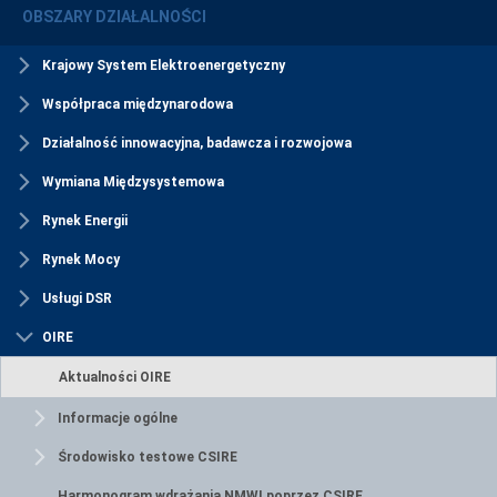
OBSZARY DZIAŁALNOŚCI
Krajowy System Elektroenergetyczny
Współpraca międzynarodowa
Działalność innowacyjna, badawcza i rozwojowa
Wymiana Międzysystemowa
Rynek Energii
Rynek Mocy
Usługi DSR
OIRE
Aktualności OIRE
Informacje ogólne
Środowisko testowe CSIRE
Harmonogram wdrażania NMWI poprzez CSIRE