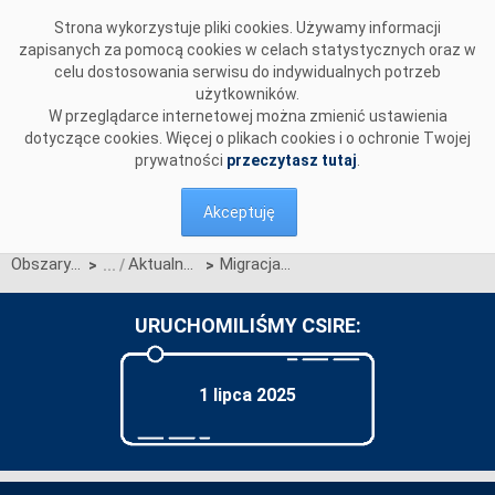
Przejdź do komentarzy
Strona wykorzystuje pliki cookies. Używamy informacji
zapisanych za pomocą cookies w celach statystycznych oraz w
celu dostosowania serwisu do indywidualnych potrzeb
użytkowników.
W przeglądarce internetowej można zmienić ustawienia
dotyczące cookies. Więcej o plikach cookies i o ochronie Twojej
prywatności
przeczytasz tutaj
.
Akceptuję
Obszary działalności
Aktualności OIRE
Migracja inicjalna CSIRE – aktualizacja Identyfikatorów obszaru (OSDp i OSDn)
>
>
URUCHOMILIŚMY CSIRE:
1 lipca 2025