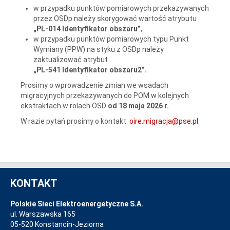
w przypadku punktów pomiarowych przekazywanych
przez OSDp należy skorygować wartość atrybutu
„PL-014 Identyfikator obszaru”
,
w przypadku punktów pomiarowych typu Punkt
Wymiany (PPW) na styku z OSDp należy
zaktualizować atrybut
„PL-541 Identyfikator obszaru2”.
Prosimy o wprowadzenie zmian we wsadach
migracyjnych przekazywanych do POM w kolejnych
ekstraktach w rolach OSD
od 18 maja 2026 r.
W razie pytań prosimy o kontakt:
oire.migracja@pse.pl
.
KONTAKT
Polskie Sieci Elektroenergetyczne S.A.
ul. Warszawska 165
05-520 Konstancin-Jeziorna