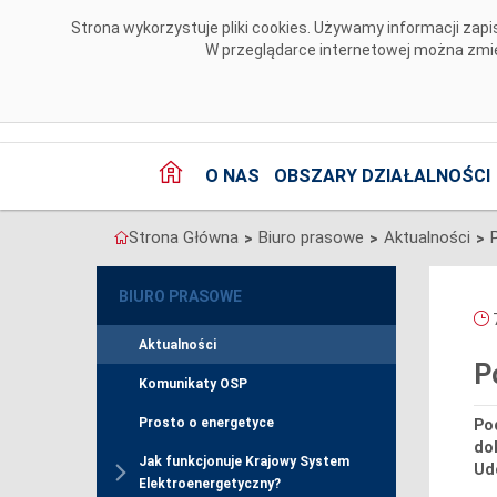
Przejdź do komentarzy
Strona wykorzystuje pliki cookies. Używamy informacji za
W przeglądarce internetowej można zmien
O NAS
OBSZARY DZIAŁALNOŚCI
Strona Główna
Biuro prasowe
Aktualności
>
>
>
BIURO PRASOWE
7
Aktualności
P
Komunikaty OSP
Prosto o energetyce
Pod
do
Jak funkcjonuje Krajowy System
Udo
Elektroenergetyczny?