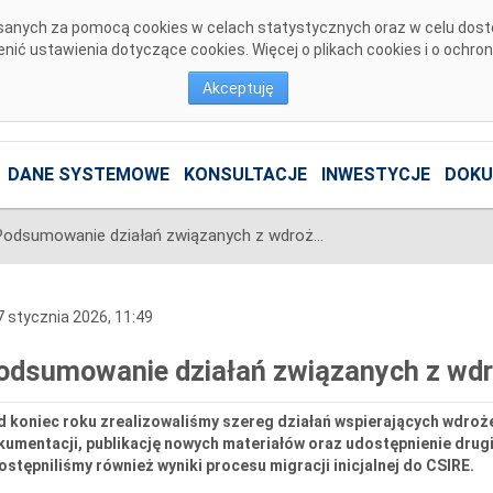
pisanych za pomocą cookies w celach statystycznych oraz w celu dos
ić ustawienia dotyczące cookies. Więcej o plikach cookies i o ochro
Akceptuję
DANE SYSTEMOWE
KONSULTACJE
INWESTYCJE
DOKU
Podsumowanie działań związanych z wdrożeniem CSIRE w grudniu
 stycznia 2026, 11:49
odsumowanie działań związanych z wdr
 koniec roku zrealizowaliśmy szereg działań wspierających wdroże
kumentacji, publikację nowych materiałów oraz udostępnienie dru
stępniliśmy również wyniki procesu migracji inicjalnej do CSIRE.