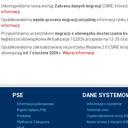
Udostępniliśmy nową wersję
Zakresu danych migracji
CSIRE, która
informacji
Opublikowaliśmy
wyniki procesu migracji inicjalnej
informacji rynku 
informacji
Przypominamy uczestnikom
migracji o obowiązku dostarczania ko
Najbliższa obowiązkowa Aktualizacja 1Q2026 przypada na 12-25 styc
Opublikowaliśmy zaktualizowaną na potrzeby Wydania 2.0 CSIRE list
obowiązują
od 1 stycznia 2026 r.
Więcej informacji
PSE
DANE SYSTEMO
Informacje podstawowe
Informacje o systemie
Raport wpływu PSE
Schemat sieci
Przetargi
Zapotrzebowanie mocy K
Platforma Zakupowa
Nowa strona z danymi KSE