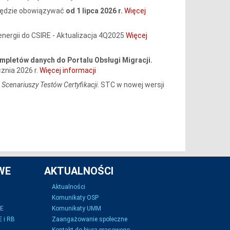
 będzie obowiązywać
od 1 lipca 2026 r.
Więcej
energii do CSIRE - Aktualizacja 4Q2025
Więcej
mpletów danych do Portalu Obsługi Migracji.
znia 2026 r.
Więcej informacji
ę
Scenariuszy Testów Certyfikacji
. STC w nowej wersji
WE
AKTUALNOŚCI
Aktualności
Komunikaty OSP
SE
Komunikaty UMM
 i RB
Zaangażowanie społeczne