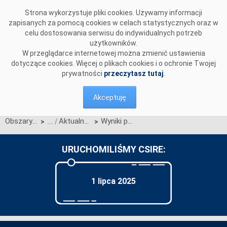
Przejdź do komentarzy
Strona wykorzystuje pliki cookies. Używamy informacji
zapisanych za pomocą cookies w celach statystycznych oraz w
celu dostosowania serwisu do indywidualnych potrzeb
użytkowników.
W przeglądarce internetowej można zmienić ustawienia
dotyczące cookies. Więcej o plikach cookies i o ochronie Twojej
prywatności
przeczytasz tutaj
.
Akceptuję
Obszary działalności
Aktualności OIRE
Wyniki procesu migracji inicjalnej informacji rynku energii do CSIRE - Aktualizacja 4Q2025
>
>
URUCHOMILIŚMY CSIRE:
1 lipca 2025