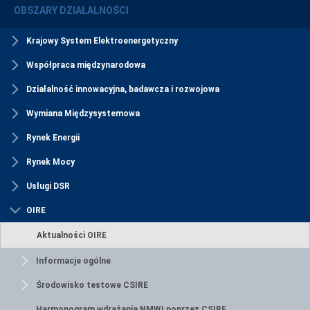
OBSZARY DZIAŁALNOŚCI
Krajowy System Elektroenergetyczny
Współpraca międzynarodowa
Działalność innowacyjna, badawcza i rozwojowa
Wymiana Międzysystemowa
Rynek Energii
Rynek Mocy
Usługi DSR
OIRE
Aktualności OIRE
Informacje ogólne
Środowisko testowe CSIRE
Harmonogram wdrażania NMWI poprzez CSIRE