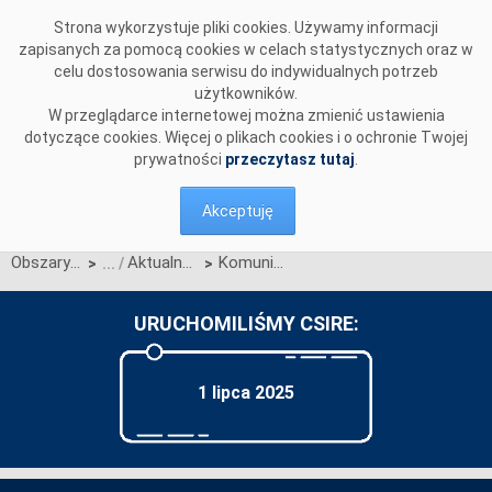
Przejdź do komentarzy
Strona wykorzystuje pliki cookies. Używamy informacji
zapisanych za pomocą cookies w celach statystycznych oraz w
celu dostosowania serwisu do indywidualnych potrzeb
użytkowników.
W przeglądarce internetowej można zmienić ustawienia
dotyczące cookies. Więcej o plikach cookies i o ochronie Twojej
prywatności
przeczytasz tutaj
.
Akceptuję
Obszary działalności
Aktualności OIRE
Komunikat OIRE w sprawie działania Portalu Obsługi Migracji w I kwartale 2026 r.
>
>
URUCHOMILIŚMY CSIRE:
1 lipca 2025