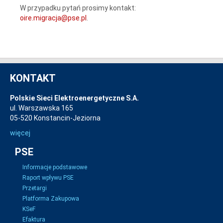
W przypadku pytań prosimy kontakt:
oire.migracja@pse.pl
.
KONTAKT
Polskie Sieci Elektroenergetyczne S.A.
ul. Warszawska 165
05-520 Konstancin-Jeziorna
więcej
PSE
Informacje podstawowe
Raport wpływu PSE
Przetargi
Platforma Zakupowa
KSeF
Efaktura