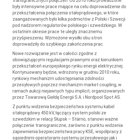
transgranicznych połączeń. Od 2010 roku prowadzone
były intensywne prace mające na celu doprowadzenie do
przekształcenia połączenia stałoprądowego, w które
zaangażowanych było kilka podmiotów z Polski i Szwecji
pod nadzorem regulatorów polskiego i szwedzkiego. W
ostatnim okresie prace te uległy znacznemu
przyśpieszeniu. Wzmożone wysiłki obu stron
doprowadziły do szybkiego zakończenia prac.
Nowe rozwiązanie jest w całości zgodne z
obowiązującymi regulacjami prawnymi oraz kierunkiem
przekształceń europejskiego rynku energii elektrycznej.
Kontynuowany będzie, wdrożony w grudniu 2010 roku,
rynkowy mechanizm udostępniania zdolności
przesyłowych poprzez mechanizm market coupling, w
ramach aukcji niejawnych typu implicit, organizowanych
przez Towarową Giełdę Energii S.A. i Nordpool Spot AS.
Z punktu widzenia bezpieczeństwa systemu kabel
stałoprądowy 450 kV, łączący system polski ze
szwedzkim w relacji Słupsk – Stärnö, stanowi ważne
połączenie transgraniczne, zarówno z punktu widzenia
zapewnienia bezpieczeństwa pracy KSE, współpracy z
sąsiednimi operatorami systemu przesyłowego jak i