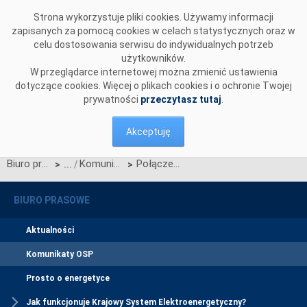
Przejdź do komentarzy
Strona wykorzystuje pliki cookies. Używamy informacji
zapisanych za pomocą cookies w celach statystycznych oraz w
celu dostosowania serwisu do indywidualnych potrzeb
użytkowników.
W przeglądarce internetowej można zmienić ustawienia
dotyczące cookies. Więcej o plikach cookies i o ochronie Twojej
prywatności
przeczytasz tutaj
.
Akceptuję
Biuro prasowe
Komunikaty OSP
Połączenie stałoprądowe Polska-Szwecja w rękach operatorów
>
>
BIURO PRASOWE
Aktualności
Komunikaty OSP
Prosto o energetyce
Jak funkcjonuje Krajowy System Elektroenergetyczny?