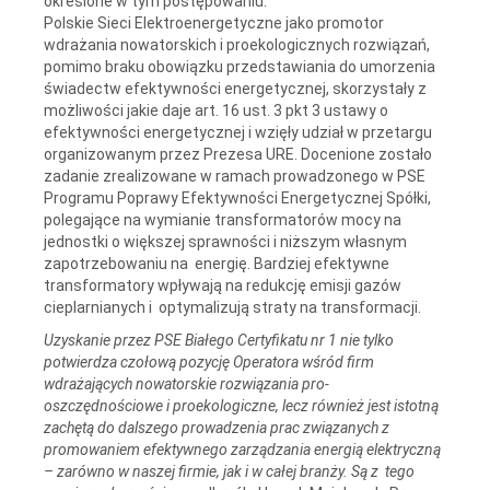
określone w tym postępowaniu.
Polskie Sieci Elektroenergetyczne jako promotor
wdrażania nowatorskich i proekologicznych rozwiązań,
pomimo braku obowiązku przedstawiania do umorzenia
świadectw efektywności energetycznej, skorzystały z
możliwości jakie daje art. 16 ust. 3 pkt 3 ustawy o
efektywności energetycznej i wzięły udział w przetargu
organizowanym przez Prezesa URE. Docenione zostało
zadanie zrealizowane w ramach prowadzonego w PSE
Programu Poprawy Efektywności Energetycznej Spółki,
polegające na wymianie transformatorów mocy na
jednostki o większej sprawności i niższym własnym
zapotrzebowaniu na energię. Bardziej efektywne
transformatory wpływają na redukcję emisji gazów
cieplarnianych i optymalizują straty na transformacji.
Uzyskanie przez PSE Białego Certyfikatu nr 1 nie tylko
potwierdza czołową pozycję Operatora wśród firm
wdrażających nowatorskie rozwiązania pro-
oszczędnościowe i proekologiczne, lecz również jest istotną
zachętą do dalszego prowadzenia prac związanych z
promowaniem efektywnego zarządzania energią elektryczną
– zarówno w naszej firmie, jak i w całej branży. Są z tego