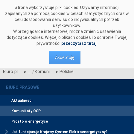
Przejdź do komentarzy
Strona wykorzystuje pliki cookies. Używamy informacji
zapisanych za pomocą cookies w celach statystycznych oraz w
celu dostosowania serwisu do indywidualnych potrzeb
użytkowników.
W przeglądarce internetowej można zmienić ustawienia
dotyczące cookies. Więcej o plikach cookies i o ochronie Twojej
prywatności
przeczytasz tutaj
.
Akceptuję
Biuro prasowe
Komunikaty OSP
Polskie Sieci Elektroenergetyczne uzyskały Biały Certyfikat nr 1
>
>
BIURO PRASOWE
Aktualności
Komunikaty OSP
Prosto o energetyce
Jak funkcjonuje Krajowy System Elektroenergetyczny?