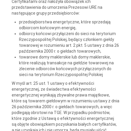
Certyfikatami oraz nałożyła obowiązek ich
przedstawienia do umorzenia Prezesowi URE na
następujące grupy przedsiębiorców:
przedsiębiorstwa energetyczne, które sprzedają
odbiorcom końcowym energię,
odbiorcy końcowi przyłączeni do sieci na terytorium
Rzeczypospolitej Polskiej, będący członkiem giełdy
towarowej w rozumieniu art. 2 pkt. 5 ustawy z dnia 26
października 2000 r. o giełdach towarowych,
towarowe domy maklerskie lub domy maklerskie,
które realizują transakcje na giełdzie towarowej na
zlecenie odbiorców końcowych przyłączonych do
sieci na terytorium Rzeczypospolitej Polskiej
W myśl art. 25 ust. 1 ustawy o efektywności
energetycznej, ze świadectwa efektywności
energetycznej wynikają zbywalne prawa majątkowe,
które są towarem giełdowym w rozumieniu ustawy z dnia
26 października 2000 r. o giełdach towarowych, a więc
podlegają obrotowi na TGE. W przypadku podmiotów,
które zgodnie z Ustawą o efektywności energetycznej
są objęte obowiązkiem pozyskania białych certyfikatów,
a nie uzyskają ich i nie umorzą, będą musiały uiścić