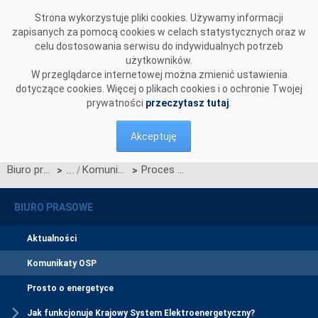
Przejdź do komentarzy
Strona wykorzystuje pliki cookies. Używamy informacji
zapisanych za pomocą cookies w celach statystycznych oraz w
celu dostosowania serwisu do indywidualnych potrzeb
użytkowników.
W przeglądarce internetowej można zmienić ustawienia
dotyczące cookies. Więcej o plikach cookies i o ochronie Twojej
prywatności
przeczytasz tutaj
.
Akceptuję
Biuro prasowe
Komunikaty OSP
Proces konsultacji projektu Karty aktualizacji nr CB/2/2010 IRiESP - Bilansowanie systemu i zarządzanie ograniczeniami systemowymi
>
>
BIURO PRASOWE
Aktualności
Komunikaty OSP
Prosto o energetyce
Jak funkcjonuje Krajowy System Elektroenergetyczny?