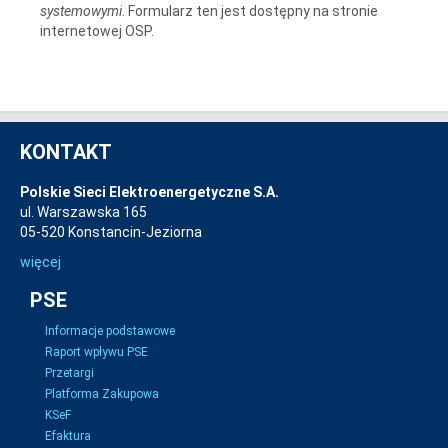
systemowymi
. Formularz ten jest dostępny na stronie
internetowej OSP.
KONTAKT
Polskie Sieci Elektroenergetyczne S.A.
ul. Warszawska 165
05-520 Konstancin-Jeziorna
więcej
PSE
Informacje podstawowe
Raport wpływu PSE
Przetargi
Platforma Zakupowa
KSeF
Efaktura