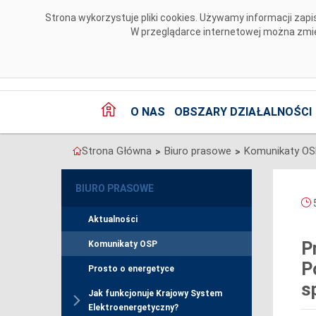
Przejdź do komentarzy
Strona wykorzystuje pliki cookies. Używamy informacji za
W przeglądarce internetowej można zmien
O NAS
OBSZARY DZIAŁALNOŚCI
Strona Główna
Biuro prasowe
Komunikaty O
>
>
BIURO PRASOWE
5
Aktualności
P
Komunikaty OSP
P
Prosto o energetyce
s
Jak funkcjonuje Krajowy System
Elektroenergetyczny?