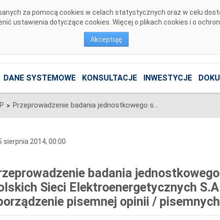
pisanych za pomocą cookies w celach statystycznych oraz w celu dos
ić ustawienia dotyczące cookies. Więcej o plikach cookies i o ochro
Akceptuję
DANE SYSTEMOWE
KONSULTACJE
INWESTYCJE
DOKU
SP
Przeprowadzenie badania jednostkowego sprawozdania finansowego Polskich Sieci Elektroenergetycznych S.A. za rok obrotowy 2014 oraz sporządzenie pisemnej opinii / pisemnych opinii wraz z raportem ...
>
 sierpnia 2014, 00:00
rzeprowadzenie badania jednostkowego
olskich Sieci Elektroenergetycznych S.A
porządzenie pisemnej opinii / pisemnych 