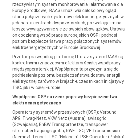
rzeczywistym system monitorowania i alarmowania dla
Europy Środkowej. RAAS umożliwia całościowy ogląd
stanu połączonych systemów elektroenergetycznych w
jedenastu centrach dyspozytorskich, pozwalając im na
lepsze wywiązywanie się ze swoich obowiązków. Ułatwia
on codzienną współpracę europejskich OSP i podnosi
poziom bezpieczeństwa pracy połączonych systemów
elektroenergetycznych w Europie Środkowej.
Przetarg na wspólną platformę IT oraz system RAAS są
konkretnymi i znaczącymi efektami ścisłej współpracy
międzyoperatorskiej. Współpraca ta przyczynia się do
podniesienia poziomu bezpieczeństwa dostaw energii
elektrycznej zarówno w krajach-uczestnikach inicjatywy
TSC, jak i w całej Europie.
Współpraca OSP na rzecz poprawy bezpieczeństwa
elektroenergetycznego
Operatorzy systemów przesyłowych (OSP): Verbund
APG, Tiwag-Netz, VKW Netz (Austria), swissgrid
(Szwajcaria), EnBW Transportnetze, transpower
stromübertragungs gmbh, RWE TSO, VE Transmission
(Niemcy), TenneT TSO (Holandia), PSE Operator (Polska)