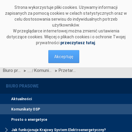
Przejdź do komentarzy
Strona wykorzystuje pliki cookies. Używamy informacji
zapisanych za pomocą cookies w celach statystycznych oraz w
celu dostosowania serwisu do indywidualnych potrzeb
użytkowników.
W przeglądarce internetowej można zmienić ustawienia
dotyczące cookies. Więcej o plikach cookies i o ochronie Twojej
prywatności
przeczytasz tutaj
.
Akceptuję
Biuro prasowe
Komunikaty OSP
Przetarg na europejską platformę IT ogłoszony
>
>
BIURO PRASOWE
Aktualności
Komunikaty OSP
Prosto o energetyce
Jak funkcjonuje Krajowy System Elektroenergetyczny?