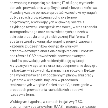
na wspólną europejską platformę IT służącą wymianie
danych i prowadzeniu wspólnych analiz bezpieczeństwa.
Przedsięwzięcie pomoże sprostać wzrostowi wymagań
dotyczących prowadzenia ruchu systemów
połączonych, a wynikających w głównej mierze z
szybkiego rozwoju energetyki wiatrowej, wzrostu handlu
transgranicznego oraz coraz większych potrzeb w
zakresie przesyłu energii elektrycznej. Platforma IT
zostanie zrealizowana jako wspólny projekt i zapewni
każdemu z uczestników dostęp do wyników
przeprowadzanych analiz dla całego regionu. Umożliwi
ona również OSP prowadzenie zaawansowanych
studiów pozwalających na identyfikację sytuacji
krytycznych w systemie oraz na podejmowanie decyzji o
najbardziej właściwych działaniach zaradczych. Będzie
ona wykorzystywana w codziennym planowaniu pracy
systemów w regionie, najpierw w procesach
realizowanych w trybie \"dzień przed\", a następnie w
procesach prowadzenia ruchu bliskich czasowi
rzeczywistemu.
W ubiegłym tygodniu, w ramach inicjatywy TSC,
uruchomiony został system RAAS - pracujący w czasie