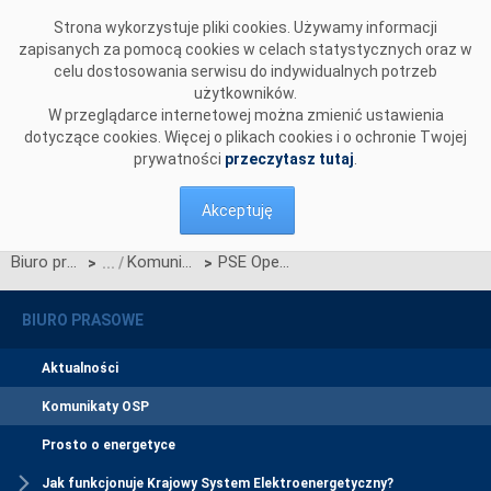
Przejdź do komentarzy
Strona wykorzystuje pliki cookies. Używamy informacji
zapisanych za pomocą cookies w celach statystycznych oraz w
celu dostosowania serwisu do indywidualnych potrzeb
użytkowników.
W przeglądarce internetowej można zmienić ustawienia
dotyczące cookies. Więcej o plikach cookies i o ochronie Twojej
prywatności
przeczytasz tutaj
.
Akceptuję
Biuro prasowe
Komunikaty OSP
PSE Operator członkiem CEEP
>
>
BIURO PRASOWE
Aktualności
Komunikaty OSP
Prosto o energetyce
Jak funkcjonuje Krajowy System Elektroenergetyczny?