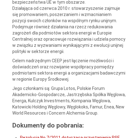
bezpieczeństwa UE w tym obszarze.
Działająca od czerwca 2010 r. stowarzyszenie zajmuje
się promowaniem, poszerzaniem i wzmacnianiem
pozycji swoich członków na wspólnym rynku unijnym.
Podejmuje również działania na rzecz redukowania
zagrożeń dla podmiotów sektora energii w Europie
Centralnej oraz opracowuje rozwiązania i udziela pomocy
w związku z wyzwaniami wynikającymi z ewolucji unijnej
polityki w sektorze energii.
Celem nadrzędnym CEEP jest łączenie możliwości i
doświadczeń oraz rozwijanie współpracy pomiędzy
podmiotami sektora energii a organizacjami badawczymi
w regionie Europy Środkowej.
Jego członkami są: Grupa Lotos, Polskie Forum
Akademicko-Gospodarcze, Jastrzębska Spółka Węglowa,
Energa, Kulczyk Investments, Kompania Węglowa,
Katowicki Holding Węglowy, Węglokoks, Famur, Enea, New
World Resources i Concern Alchemia Group.
Dokumenty do pobrania:
Rezolucja No 7/2011 dotycząca przystąpienia PSE