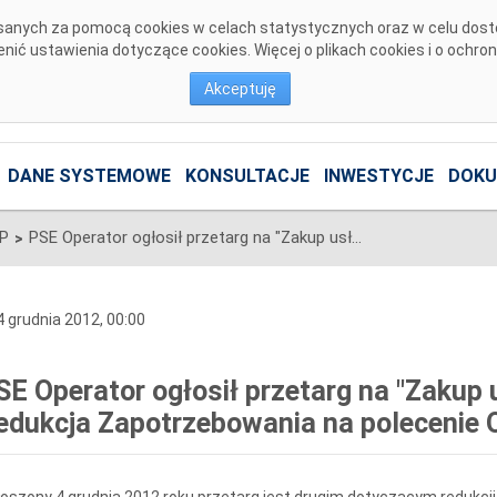
pisanych za pomocą cookies w celach statystycznych oraz w celu dos
ić ustawienia dotyczące cookies. Więcej o plikach cookies i o ochro
Akceptuję
DANE SYSTEMOWE
KONSULTACJE
INWESTYCJE
DOKU
SP
PSE Operator ogłosił przetarg na "Zakup usługi Praca Interwencyjna: Redukcja Zapotrzebowania na polecenie OSP"
>
 grudnia 2012, 00:00
SE Operator ogłosił przetarg na "Zakup 
edukcja Zapotrzebowania na polecenie 
oszony 4 grudnia 2012 roku przetarg jest drugim dotyczącym redukcj