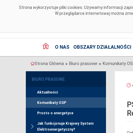
Przejdź do komentarzy
Strona wykorzystuje pliki cookies. Używamy informacji za
W przeglądarce internetowej można zmien
O NAS
OBSZARY DZIAŁALNOŚCI
Strona Główna
Biuro prasowe
Komunikaty O
>
>
BIURO PRASOWE
4
Aktualności
P
Komunikaty OSP
R
Prosto o energetyce
Jak funkcjonuje Krajowy System
Elektroenergetyczny?
Ogł