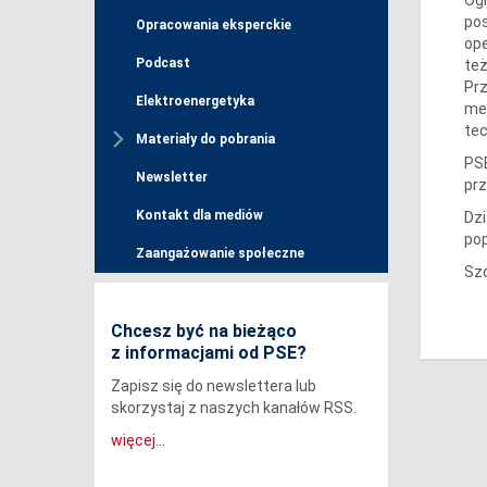
pos
Opracowania eksperckie
ope
Podcast
też
Prz
Elektroenergetyka
mec
tec
Materiały do pobrania
PSE
Newsletter
prz
Kontakt dla mediów
Dzi
po
Zaangażowanie społeczne
Sz
Chcesz być na bieżąco
z informacjami od PSE?
Zapisz się do newslettera lub
skorzystaj z naszych kanałów RSS.
więcej...