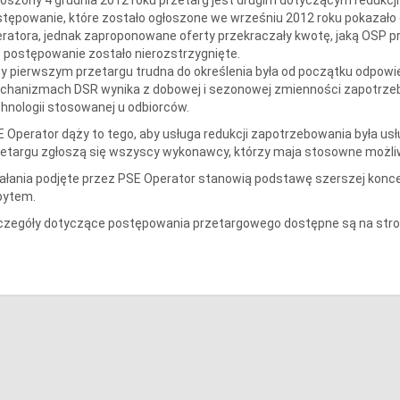
tępowanie, które zostało ogłoszone we wrześniu 2012 roku pokazało
ratora, jednak zaproponowane oferty przekraczały kwotę, jaką OSP pr
 postępowanie zostało nierozstrzygnięte.
y pierwszym przetargu trudna do określenia była od początku odpowi
hanizmach DSR wynika z dobowej i sezonowej zmienności zapotrzebo
hnologii stosowanej u odbiorców.
 Operator dąży to tego, aby usługa redukcji zapotrzebowania była us
etargu zgłoszą się wszyscy wykonawcy, którzy maja stosowne możliw
ałania podjęte przez PSE Operator stanowią podstawę szerszej kon
pytem.
czegóły dotyczące postępowania przetargowego dostępne są na stro