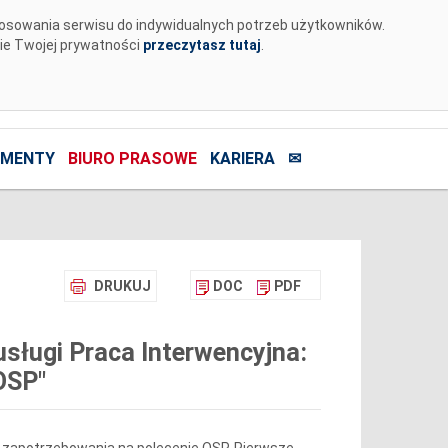
tosowania serwisu do indywidualnych potrzeb użytkowników.
nie Twojej prywatności
przeczytasz tutaj
.
MENTY
BIURO PRASOWE
KARIERA
✉
DRUKUJ
DOC
PDF
usługi Praca Interwencyjna:
OSP"
i zapotrzebowania na polecenie OSP. Pierwsze