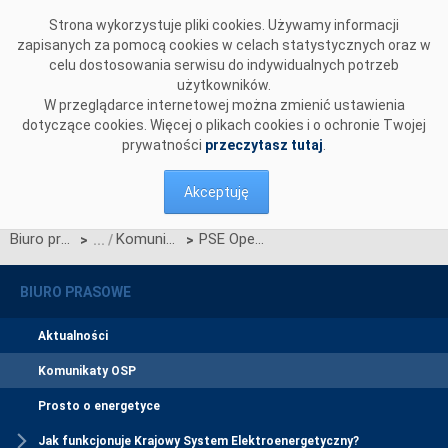
Przejdź do komentarzy
Strona wykorzystuje pliki cookies. Używamy informacji
zapisanych za pomocą cookies w celach statystycznych oraz w
celu dostosowania serwisu do indywidualnych potrzeb
użytkowników.
W przeglądarce internetowej można zmienić ustawienia
dotyczące cookies. Więcej o plikach cookies i o ochronie Twojej
prywatności
przeczytasz tutaj
.
Akceptuję
Biuro prasowe
Komunikaty OSP
PSE Operator rozpoczyna współpracę z Politechniką Opolską
>
>
BIURO PRASOWE
Aktualności
Komunikaty OSP
Prosto o energetyce
Jak funkcjonuje Krajowy System Elektroenergetyczny?