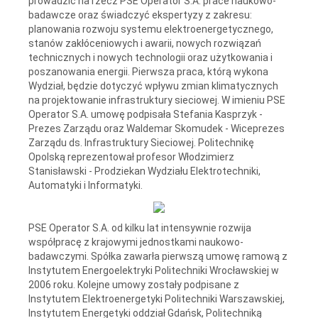
prowadzić na rzecz PSE Operator S.A. prace naukowo-
badawcze oraz świadczyć ekspertyzy z zakresu:
planowania rozwoju systemu elektroenergetycznego,
stanów zakłóceniowych i awarii, nowych rozwiązań
technicznych i nowych technologii oraz użytkowania i
poszanowania energii. Pierwsza praca, którą wykona
Wydział, będzie dotyczyć wpływu zmian klimatycznych
na projektowanie infrastruktury sieciowej. W imieniu PSE
Operator S.A. umowę podpisała Stefania Kasprzyk -
Prezes Zarządu oraz Waldemar Skomudek - Wiceprezes
Zarządu ds. Infrastruktury Sieciowej. Politechnikę
Opolską reprezentował profesor Włodzimierz
Stanisławski - Prodziekan Wydziału Elektrotechniki,
Automatyki i Informatyki.
PSE Operator S.A. od kilku lat intensywnie rozwija
współpracę z krajowymi jednostkami naukowo-
badawczymi. Spółka zawarła pierwszą umowę ramową z
Instytutem Energoelektryki Politechniki Wrocławskiej w
2006 roku. Kolejne umowy zostały podpisane z
Instytutem Elektroenergetyki Politechniki Warszawskiej,
Instytutem Energetyki oddział Gdańsk, Politechniką