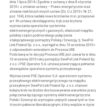
dnia 1 lipca 2014 r.Zgodnie z ustawą z dnia 8 stycznia
2010 r. o zmianie ustawy – Prawo energetyczne oraz
zmianie niektórych innych ustaw (Dz. U z 2010 r. Nr 21,
poz. 104), która nadała nowe brzmienie m.in. przepisowi
art. 9h ustawy określającemu tryb oraz kryteria
wyznaczania operatorów systemów
elektroenergetycznych i gazowych, właściciel majątku
polskiej części podmorskiego połączenia
stałoprądowego pomiędzy Polską i Szwecją, tj. SwePol
Link Poland Sp. z o.o., wystąpił w dniu 10 września 2010 r.
z odpowiednim wnioskiem do Prezesa URE.
Podstawą w/w decyzji Prezesa URE jest zawarta w dniu
10 września 2010 roku pomiędzy SwePol Link Poland Sp.
z o.o. i PSE Operator S.A. umowa powierzająca pełnienie
obowiązków operatora systemu przesyłowego.
Wyznaczenie PSE Operator S.A. operatorem systemu
przesyłowego elektroenergetycznego na majątku
przesyłowym SwePol Link Poland Sp. z o.o. stanowi
kolejny krok na drodze dostosowywania warunków pracy
połączenia łączącego systemy elektroenergetyczne
Polski i Szwecji do wymogów unijnych zawartych w tzw.
trzecim pakiecie liberalizacyjnym, który wejdzie w życie