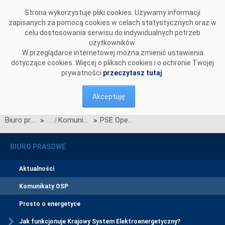
Przejdź do komentarzy
Strona wykorzystuje pliki cookies. Używamy informacji
zapisanych za pomocą cookies w celach statystycznych oraz w
celu dostosowania serwisu do indywidualnych potrzeb
użytkowników.
W przeglądarce internetowej można zmienić ustawienia
dotyczące cookies. Więcej o plikach cookies i o ochronie Twojej
prywatności
przeczytasz tutaj
.
Akceptuję
Biuro prasowe
Komunikaty OSP
PSE Operator S.A. operatorem systemu przesyłowego elektroenergetycznego na polskiej części podmorskiego połączenia stałoprądowego pomiędzy Polską i Szwecją
>
>
BIURO PRASOWE
Aktualności
Komunikaty OSP
Prosto o energetyce
Jak funkcjonuje Krajowy System Elektroenergetyczny?