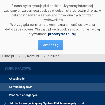
Przejdź do komentarzy
Strona wykorzystuje pliki cookies. Używamy informacji
zapisanych za pomocą cookies w celach statystycznych oraz w
celu dostosowania serwisu do indywidualnych potrzeb
użytkowników.
W przeglądarce internetowej można zmienić ustawienia
dotyczące cookies. Więcej o plikach cookies i o ochronie Twojej
prywatności
przeczytasz tutaj
.
Akceptuję
Biuro prasowe
Komunikaty OSP
Publikacja Aktualizacji Standardów technicznych systemu WIRE wer. 11
>
>
BIURO PRASOWE
Aktualności
Komunikaty OSP
Prosto o energetyce
Jak funkcjonuje Krajowy System Elektroenergetyczny?