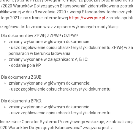
 1/2020 Warunków Dotyczących Bilansowania” zidentyfikowana zosta
blikowanej w dniu 9 września 2020 r. wersji Standardów technicznyc
utego 2021 r. na stronie internetowej
https://www.pse.pl
została opubl
zegółowa lista zmian wraz z opisem wykonanych modyfikacji:
Dla dokumentów ZPWP, ZZPWP i OZPWP:
zmiany wykonane w głównym dokumencie:
- uszczegółowienie opisu charakterystyki dokumentu ZPWP, w za
pomiarach w kierunku ładowania
zmiany wykonane w załącznikach: A, B i C:
- dodanie pola KP
Dla dokumentu ZGUB:
zmiany wykonane w głównym dokumencie:
- uszczegółowienie opisu charakterystyki dokumentu
Dla dokumentu BPKD:
zmiany wykonane w głównym dokumencie:
- uszczegółowienie opisu charakterystyki dokumentu
nocześnie Operator Systemu Przesyłowego wskazuje, że aktualizacj
020 Warunków Dotyczących Bilansowania” związana jest z: