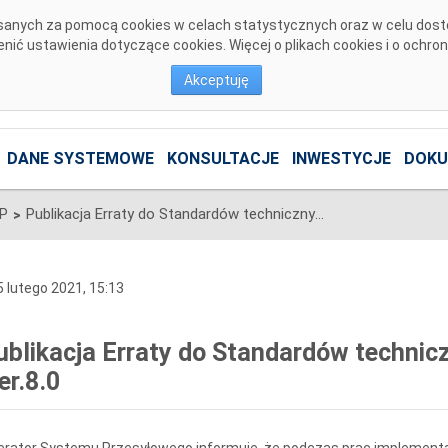
pisanych za pomocą cookies w celach statystycznych oraz w celu dos
ić ustawienia dotyczące cookies. Więcej o plikach cookies i o ochro
Akceptuję
DANE SYSTEMOWE
KONSULTACJE
INWESTYCJE
DOKU
SP
Publikacja Erraty do Standardów technicznych systemu SOWE wer.8.0
>
 lutego 2021, 15:13
ublikacja Erraty do Standardów techn
er.8.0
rator Systemu Przesyłowego informuje, że podczas prac implementa