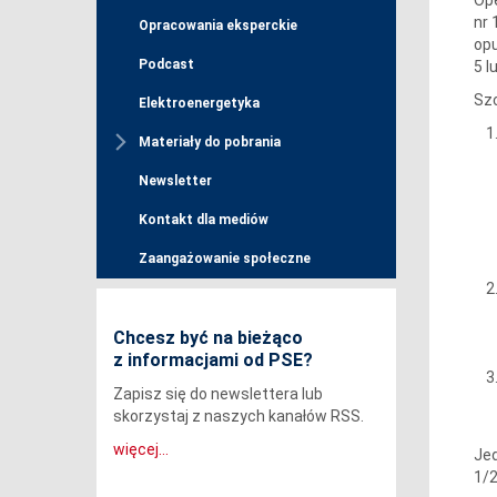
nr
Opracowania eksperckie
opu
Podcast
5 l
Szc
Elektroenergetyka
Materiały do pobrania
Newsletter
Kontakt dla mediów
Zaangażowanie społeczne
Chcesz być na bieżąco
z informacjami od PSE?
Zapisz się do newslettera lub
skorzystaj z naszych kanałów RSS.
więcej...
Jed
1/2