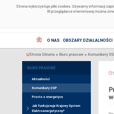
Przejdź do komentarzy
Strona wykorzystuje pliki cookies. Używamy informacji za
W przeglądarce internetowej można zmien
O NAS
OBSZARY DZIAŁALNOŚCI
Strona Główna
Biuro prasowe
Komunikaty O
>
>
BIURO PRASOWE
5
Aktualności
P
Komunikaty OSP
w
Prosto o energetyce
Jak funkcjonuje Krajowy System
Elektroenergetyczny?
Ope