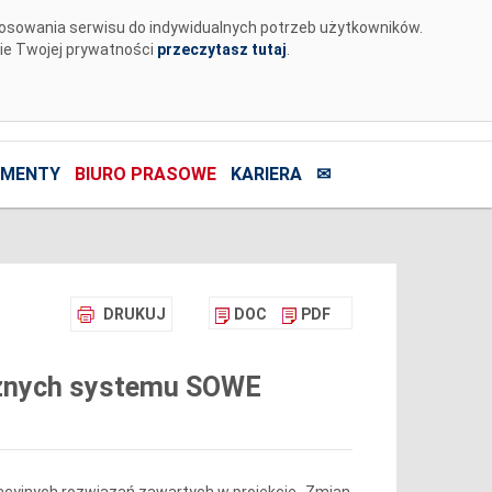
tosowania serwisu do indywidualnych potrzeb użytkowników.
nie Twojej prywatności
przeczytasz tutaj
.
MENTY
BIURO PRASOWE
KARIERA
✉
DRUKUJ
DOC
PDF
icznych systemu SOWE
cyjnych rozwiązań zawartych w projekcie „Zmian