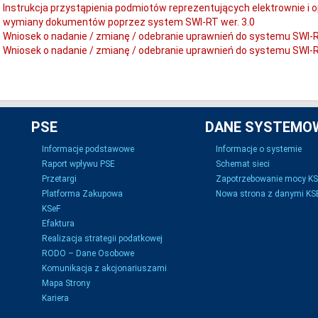
Instrukcja przystąpienia podmiotów reprezentujących elektrownie i
wymiany dokumentów poprzez system SWI-RT wer. 3.0
Wniosek o nadanie / zmianę / odebranie uprawnień do systemu SWI-RT
Wniosek o nadanie / zmianę / odebranie uprawnień do systemu SWI-RT
PSE
DANE SYSTEMO
Informacje podstawowe
Informacje o systemie
Raport wpływu PSE
Schemat sieci
Przetargi
Zapotrzebowanie mocy K
Platforma Zakupowa
Nowa strona z danymi KSE
KSeF
Efaktura
Realizacja strategii podatkowej
RODO – Dane Osobowe
Komunikacja z akcjonariuszami
Mapa Strony
Kariera