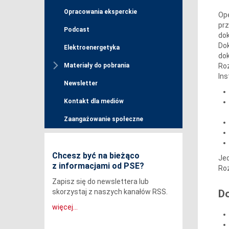
Opracowania eksperckie
Ope
prz
Podcast
do
Do
Elektroenergetyka
do
Roz
Materiały do pobrania
In
Newsletter
Kontakt dla mediów
Zaangażowanie społeczne
Chcesz być na bieżąco
Je
z informacjami od PSE?
Roz
Zapisz się do newslettera lub
D
skorzystaj z naszych kanałów RSS.
więcej...