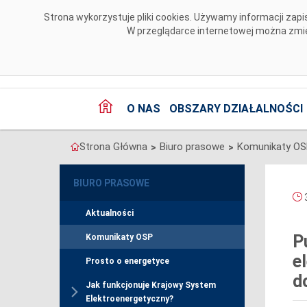
Przejdź do komentarzy
Strona wykorzystuje pliki cookies. Używamy informacji za
W przeglądarce internetowej można zmien
O NAS
OBSZARY DZIAŁALNOŚCI
Strona Główna
Biuro prasowe
Komunikaty O
>
>
BIURO PRASOWE
3
Aktualności
P
Komunikaty OSP
e
Prosto o energetyce
d
Jak funkcjonuje Krajowy System
Elektroenergetyczny?