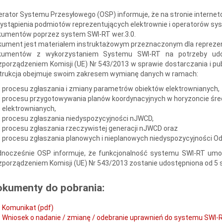
rator Systemu Przesyłowego (OSP) informuje, że na stronie internet
ystąpienia podmiotów reprezentujących elektrownie i operatorów s
kumentów poprzez system SWI-RT wer.3.0.
kument jest materiałem instruktażowym przeznaczonym dla repreze
kumentów z wykorzystaniem Systemu SWI-RT na potrzeby udos
porządzeniem Komisji (UE) Nr 543/2013 w sprawie dostarczania i publ
strukcja obejmuje swoim zakresem wymianę danych w ramach:
procesu zgłaszania i zmiany parametrów obiektów elektrownianych,
procesu przygotowywania planów koordynacyjnych w horyzoncie śre
elektrownianych,
procesu zgłaszania niedyspozycyjności nJWCD,
procesu zgłaszania rzeczywistej generacji nJWCD oraz
procesu zgłaszania planowych i nieplanowych niedyspozycyjności Od
dnocześnie OSP informuje, że funkcjonalność systemu SWI-RT umoż
porządzeniem Komisji (UE) Nr 543/2013 zostanie udostępniona od 5 s
okumenty do pobrania:
Komunikat (pdf)
Wniosek o nadanie / zmianę / odebranie uprawnień do systemu SWI-RT