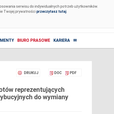
tosowania serwisu do indywidualnych potrzeb użytkowników.
nie Twojej prywatności
przeczytasz tutaj
.
MENTY
BIURO PRASOWE
KARIERA
✉
DRUKUJ
DOC
PDF
iotów reprezentujących
rybucyjnych do wymiany