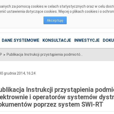
pisanych za pomocą cookies w celach statystycznych oraz w celu dos
ić ustawienia dotyczące cookies. Więcej o plikach cookies i o ochro
Akceptuję
DANE SYSTEMOWE
KONSULTACJE
INWESTYCJE
DOKU
SP
Publikacja Instrukcji przystąpienia podmiotów reprezentujących elektrownie i operatorów systemów dystrybucyjnych do wymiany dokumentów poprzez system SWI-RT
>
0 grudnia 2014, 16:24
ublikacja Instrukcji przystąpienia podm
lektrownie i operatorów systemów dyst
okumentów poprzez system SWI-RT